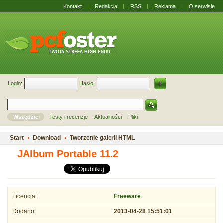
Kontakt
Redakcja
RSS
Reklama
O serwisie
Login:
Hasło:
Wszędzie
Testy i recenzje
Aktualności
Pliki
Start
Download
Tworzenie galerii HTML
JAlbum Portable 11.2
Licencja:
Freeware
Dodano:
2013-04-28 15:51:01