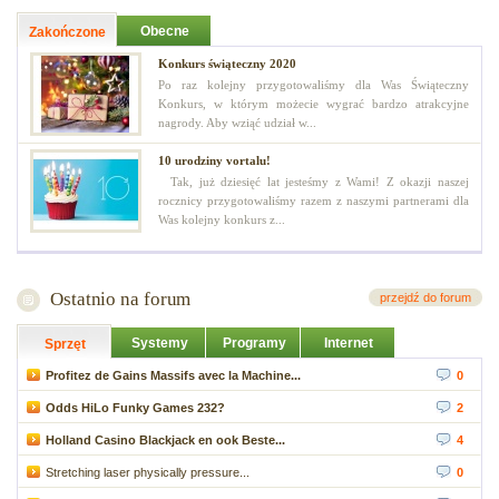
Obecne
Zakończone
Konkurs świąteczny 2020
Po raz kolejny przygotowaliśmy dla Was Świąteczny
Konkurs, w którym możecie wygrać bardzo atrakcyjne
nagrody. Aby wziąć udział w...
10 urodziny vortalu!
Tak, już dziesięć lat jesteśmy z Wami! Z okazji naszej
rocznicy przygotowaliśmy razem z naszymi partnerami dla
Was kolejny konkurs z...
Ostatnio na forum
przejdź do forum
Systemy
Programy
Internet
Sprzęt
Profitez de Gains Massifs avec la Machine...
0
Odds HiLo Funky Games 232?
2
Holland Casino Blackjack en ook Beste...
4
Stretching laser physically pressure...
0