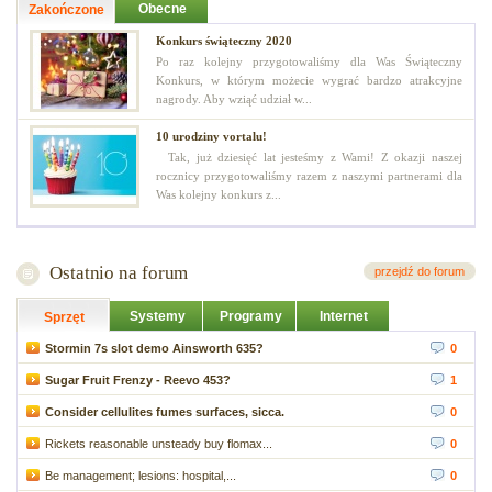
Obecne
Zakończone
Konkurs świąteczny 2020
Po raz kolejny przygotowaliśmy dla Was Świąteczny
Konkurs, w którym możecie wygrać bardzo atrakcyjne
nagrody. Aby wziąć udział w...
10 urodziny vortalu!
Tak, już dziesięć lat jesteśmy z Wami! Z okazji naszej
rocznicy przygotowaliśmy razem z naszymi partnerami dla
Was kolejny konkurs z...
Ostatnio na forum
przejdź do forum
Systemy
Programy
Internet
Sprzęt
Stormin 7s slot demo Ainsworth 635?
0
Sugar Fruit Frenzy - Reevo 453?
1
Consider cellulites fumes surfaces, sicca.
0
Rickets reasonable unsteady buy flomax...
0
Be management; lesions: hospital,...
0