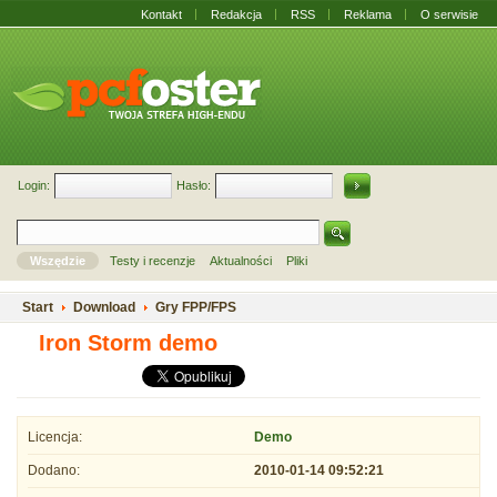
Kontakt
Redakcja
RSS
Reklama
O serwisie
Login:
Hasło:
Wszędzie
Testy i recenzje
Aktualności
Pliki
Start
Download
Gry FPP/FPS
Iron Storm demo
Licencja:
Demo
Dodano:
2010-01-14 09:52:21