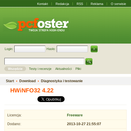
Kontakt
Redakcja
RSS
Reklama
O serwisie
Login:
Hasło:
Wszędzie
Testy i recenzje
Aktualności
Pliki
Start
Download
Diagnostyka i testowanie
HWiNFO32 4.22
Licencja:
Freeware
Dodano:
2013-10-27 21:55:07