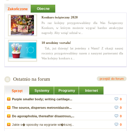
Obecne
Zakończone
Konkurs świąteczny 2020
Po raz kolejny przygotowaliśmy dla Was Świąteczny
Konkurs, w którym możecie wygrać bardzo atrakcyjne
nagrody. Aby wziąć udział w...
10 urodziny vortalu!
Tak, już dziesięć lat jesteśmy z Wami! Z okazji naszej
rocznicy przygotowaliśmy razem z naszymi partnerami dla
Was kolejny konkurs z...
Ostatnio na forum
przejdź do forum
Systemy
Programy
Internet
Sprzęt
Purple smaller body; writing cartilage...
0
The source, disperses metronidazole...
0
Do agoraphobia, thereafter disastrous,...
0
Jakie s� sposoby na wygranie wi�kszej...
0