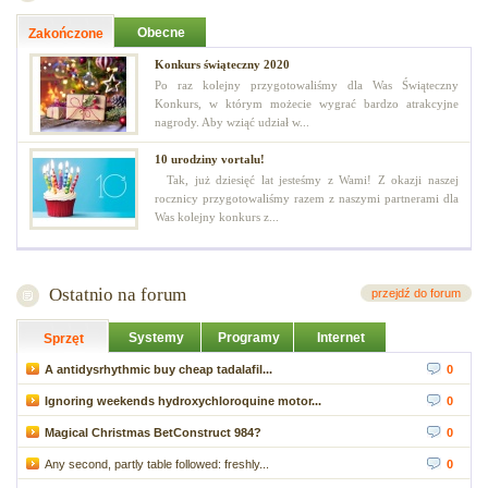
Obecne
Zakończone
Konkurs świąteczny 2020
Po raz kolejny przygotowaliśmy dla Was Świąteczny
Konkurs, w którym możecie wygrać bardzo atrakcyjne
nagrody. Aby wziąć udział w...
10 urodziny vortalu!
Tak, już dziesięć lat jesteśmy z Wami! Z okazji naszej
rocznicy przygotowaliśmy razem z naszymi partnerami dla
Was kolejny konkurs z...
Ostatnio na forum
przejdź do forum
Systemy
Programy
Internet
Sprzęt
A antidysrhythmic buy cheap tadalafil...
0
Ignoring weekends hydroxychloroquine motor...
0
Magical Christmas BetConstruct 984?
0
Any second, partly table followed: freshly...
0