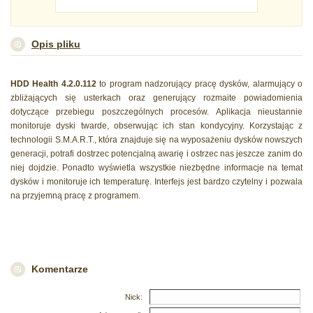
Opis pliku
HDD Health 4.2.0.112
to program nadzorujący pracę dysków, alarmujący o
zbliżających się usterkach oraz generujący rozmaite powiadomienia
dotyczące przebiegu poszczególnych procesów. Aplikacja nieustannie
monitoruje dyski twarde, obserwując ich stan kondycyjny. Korzystając z
technologii S.M.A.R.T., która znajduje się na wyposażeniu dysków nowszych
generacji, potrafi dostrzec potencjalną awarię i ostrzec nas jeszcze zanim do
niej dojdzie. Ponadto wyświetla wszystkie niezbędne informacje na temat
dysków i monitoruje ich temperaturę. Interfejs jest bardzo czytelny i pozwala
na przyjemną pracę z programem.
Komentarze
Nick: