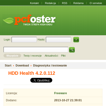
Kontakt
Redakcja
RSS
Reklama
O serwisie
Login:
Hasło:
Wszędzie
Testy i recenzje
Aktualności
Pliki
Start
Download
Diagnostyka i testowanie
HDD Health 4.2.0.112
Licencja:
Freeware
Dodano:
2013-10-27 21:39:01