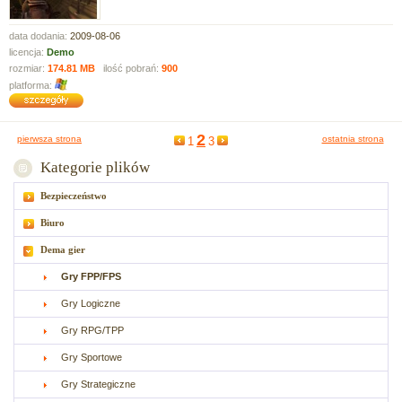
data dodania:
2009-08-06
licencja:
Demo
rozmiar:
174.81 MB
ilość pobrań:
900
platforma:
2
pierwsza strona
ostatnia strona
1
3
Kategorie plików
Bezpieczeństwo
Biuro
Dema gier
Gry FPP/FPS
Gry Logiczne
Gry RPG/TPP
Gry Sportowe
Gry Strategiczne