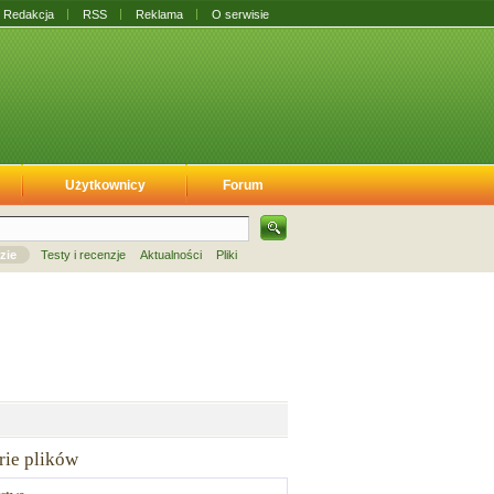
Redakcja
RSS
Reklama
O serwisie
Użytkownicy
Forum
zie
Testy i recenzje
Aktualności
Pliki
rie plików