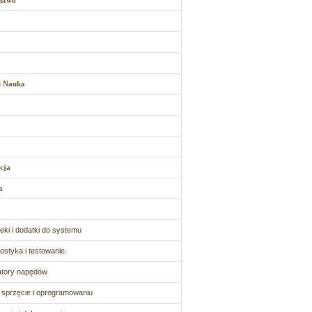
ństwo
i Nauka
cja
a
oteki i dodatki do systemu
ostyka i testowanie
atory napędów
o sprzęcie i oprogramowaniu