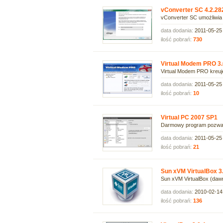
vConverter SC 4.2.28
vConverter SC umożliwia 
data dodania:
2011-05-25
ilość pobrań:
730
Virtual Modem PRO 3.
Virtual Modem PRO kreuje
data dodania:
2011-05-25
ilość pobrań:
10
Virtual PC 2007 SP1
Darmowy program pozwala
data dodania:
2011-05-25
ilość pobrań:
21
Sun xVM VirtualBox 3
Sun xVM VirtualBox (dawni
data dodania:
2010-02-14
ilość pobrań:
136