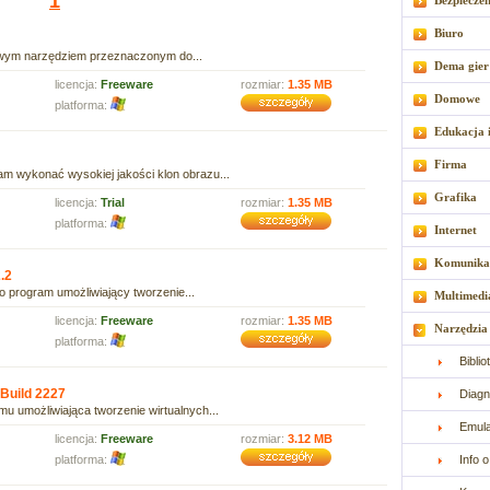
1
Bezpiecze
Biuro
ypowym narzędziem przeznaczonym do...
Dema gier
licencja:
Freeware
rozmiar:
1.35 MB
Domowe
platforma:
Edukacja 
Firma
am wykonać wysokiej jakości klon obrazu...
Grafika
licencja:
Trial
rozmiar:
1.35 MB
platforma:
Internet
Komunika
.2
to program umożliwiający tworzenie...
Multimedi
licencja:
Freeware
rozmiar:
1.35 MB
Narzędzia
platforma:
Bibli
 Build 2227
Diagn
u umożliwiająca tworzenie wirtualnych...
Emul
licencja:
Freeware
rozmiar:
3.12 MB
platforma:
Info 