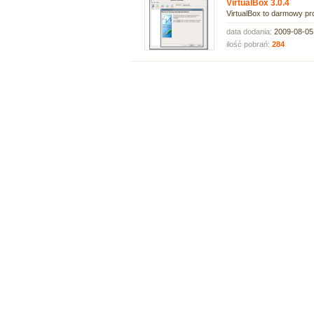
VirtualBox 3.0.4
VirtualBox to darmowy pro
data dodania:
2009-08-05
ilość pobrań:
284