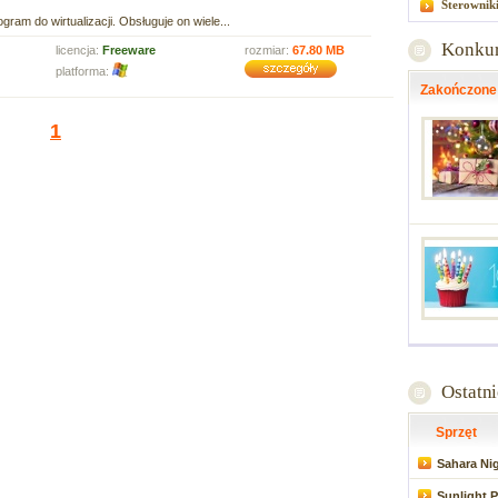
Sterownik
gram do wirtualizacji. Obsługuje on wiele...
Konku
licencja:
Freeware
rozmiar:
67.80 MB
platforma:
Zakończone
1
Ostatn
Sprzęt
Sahara Nig
Sunlight P