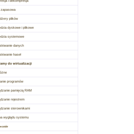
esja i dekompresja
a zapasowa
żery plików
dzia dyskowe i plikowe
ędzia systemowe
skiwanie danych
kiwanie haseł
amy do wirtualizacji
różne
anie programów
dzanie pamięcią RAM
dzanie rejestrem
dzanie sterownikami
na wyglądu systemu
wanie