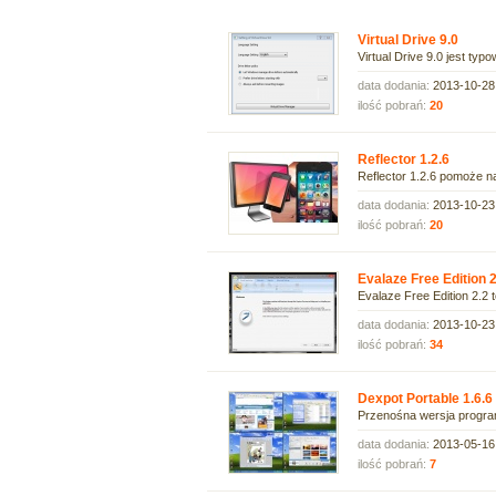
Virtual Drive 9.0
Virtual Drive 9.0 jest t
data dodania:
2013-10-28
ilość pobrań:
20
Reflector 1.2.6
Reflector 1.2.6 pomoże n
data dodania:
2013-10-23
ilość pobrań:
20
Evalaze Free Edition 2
Evalaze Free Edition 2.2 
data dodania:
2013-10-23
ilość pobrań:
34
Dexpot Portable 1.6.6
Przenośna wersja program
data dodania:
2013-05-16
ilość pobrań:
7