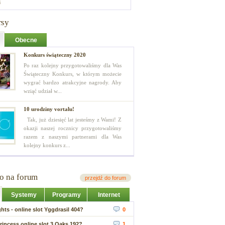
i
rsy
Obecne
Konkurs świąteczny 2020
Po raz kolejny przygotowaliśmy dla Was
Świąteczny Konkurs, w którym możecie
wygrać bardzo atrakcyjne nagrody. Aby
wziąć udział w...
10 urodziny vortalu!
Tak, już dziesięć lat jesteśmy z Wami! Z
okazji naszej rocznicy przygotowaliśmy
razem z naszymi partnerami dla Was
kolejny konkurs z...
io na forum
przejdź do forum
Systemy
Programy
Internet
hts - online slot Yggdrasil 404?
0
rincess online slot 3 Oaks 192?
1