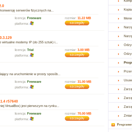
Kompr
2.0
Kopi
konwersję serwerów fizycznych na...
licencja:
Freeware
rozmiar:
11.22 MB
Mened
platforma:
Narzę
Narz
0.3.129
 wirtualne modemy IP (do 255 sztuk) i...
Odzy
licencja:
Trial
rozmiar:
3.00 MB
Odzys
platforma:
Progr
Prze
jący na uruchomienie w prosty sposób...
Usuw
licencja:
Freeware
rozmiar:
31.00 MB
platforma:
Zarzą
Zarzą
.1.4 r57640
ej VirtualBox) jest pierwszym na rynku...
Zarzą
licencja:
Freeware
rozmiar:
70.00 MB
Zmia
platforma:
Programo