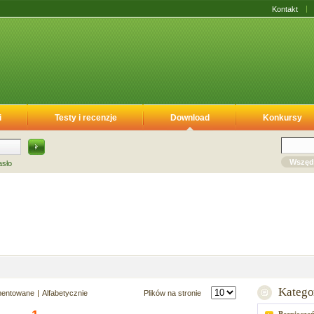
Kontakt
i
Testy i recenzje
Download
Konkursy
Wszęd
asło
Katego
mentowane
Alfabetycznie
Plików na stronie