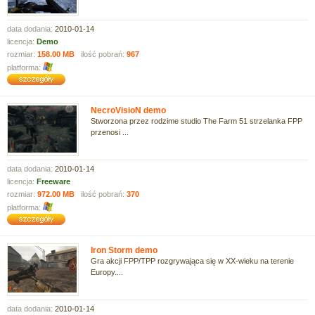
data dodania:
2010-01-14
licencja:
Demo
rozmiar:
158.00 MB
ilość pobrań:
967
platforma:
NecroVisioN demo
Stworzona przez rodzime studio The Farm 51 strzelanka FPP
przenosi ...
data dodania:
2010-01-14
licencja:
Freeware
rozmiar:
972.00 MB
ilość pobrań:
370
platforma:
Iron Storm demo
Gra akcji FPP/TPP rozgrywająca się w XX-wieku na terenie
Europy....
data dodania:
2010-01-14