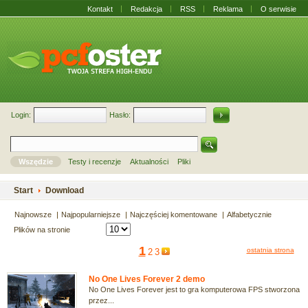
Kontakt
Redakcja
RSS
Reklama
O serwisie
Login:
Hasło:
Wszędzie
Testy i recenzje
Aktualności
Pliki
Start
Download
Najnowsze
Najpopularniejsze
Najczęściej komentowane
Alfabetycznie
Plików na stronie
1
ostatnia strona
2
3
No One Lives Forever 2 demo
No One Lives Forever jest to gra komputerowa FPS stworzona
przez...