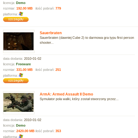
licencja:
Demo
rozmiar:
192.00 MB
ilość pobrań:
779
platforma:
Sauerbraten
Sauerbraten (dawniej Cube 2) to darmowa gra typu first person
shooter...
data dodania:
2010-01-02
licencja:
Freeware
rozmiar:
331.00 MB
ilość pobrań:
251
platforma:
ArmA: Armed Assault II Demo
Symulator pola walki, który został stworzony przez...
data dodania:
2010-01-02
licencja:
Demo
rozmiar:
2420.00 MB
ilość pobrań:
353
platforma: