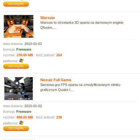
Warsow
Warsow to strzelanka 3D oparta na darmowym enginie
Qfusion,...
data dodania:
2010-01-02
licencja:
Freeware
rozmiar:
239.00 MB
ilość pobrań:
264
platforma:
Nexuiz Full Game
Sieciowa gra FPS oparta na zmodyfikowanym silniku
graficznym Quake I...
data dodania:
2010-01-02
licencja:
Freeware
rozmiar:
888.00 MB
ilość pobrań:
236
platforma: