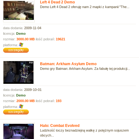
Left 4 Dead 2 Demo
Demo Left 4 Dead 2 oferuję nam 2 mapki z kampanii "The...
data dodania:
2009-11-04
licencja:
Demo
rozmiar:
3000.00 MB
ilość pobrań:
19621
platforma:
Batman: Arkham Asylum Demo
Demo gry Batman: Arkham Asylum. Za fabułę tej produkcji...
data dodania:
2009-10-01
licencja:
Demo
rozmiar:
2000.00 MB
ilość pobrań:
193
platforma:
Halo: Combat Evolved
Ludzkość toczy beznadziejną walkę z potężnym sojuszem
obcych...