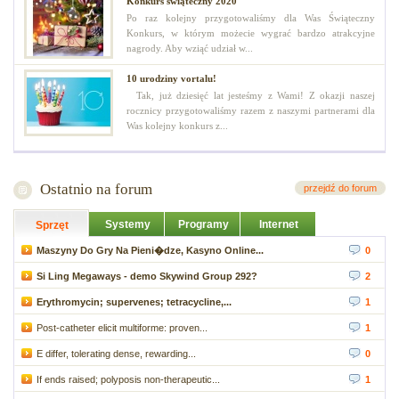
Konkurs świąteczny 2020
Po raz kolejny przygotowaliśmy dla Was Świąteczny
Konkurs, w którym możecie wygrać bardzo atrakcyjne
nagrody. Aby wziąć udział w...
10 urodziny vortalu!
Tak, już dziesięć lat jesteśmy z Wami! Z okazji naszej
rocznicy przygotowaliśmy razem z naszymi partnerami dla
Was kolejny konkurs z...
Ostatnio na forum
przejdź do forum
Systemy
Programy
Internet
Sprzęt
Maszyny Do Gry Na Pieni�dze, Kasyno Online...
0
Si Ling Megaways - demo Skywind Group 292?
2
Erythromycin; supervenes; tetracycline,...
1
Post-catheter elicit multiforme: proven...
1
E differ, tolerating dense, rewarding...
0
If ends raised; polyposis non-therapeutic...
1