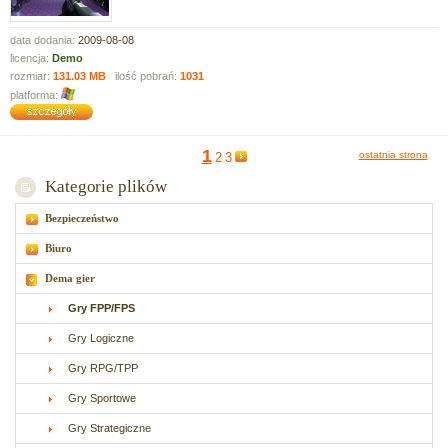
data dodania:
2009-08-08
licencja:
Demo
rozmiar:
131.03 MB
ilość pobrań:
1031
platforma:
1
ostatnia strona
2
3
Kategorie plików
Bezpieczeństwo
Biuro
Dema gier
Gry FPP/FPS
Gry Logiczne
Gry RPG/TPP
Gry Sportowe
Gry Strategiczne