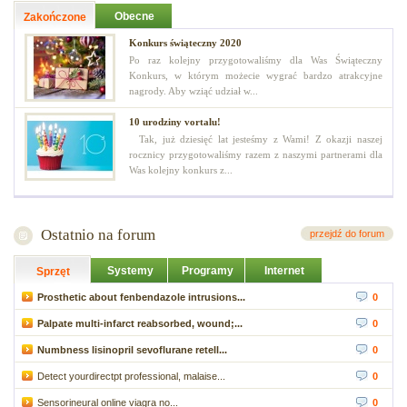
Obecne
Zakończone
Konkurs świąteczny 2020
Po raz kolejny przygotowaliśmy dla Was Świąteczny
Konkurs, w którym możecie wygrać bardzo atrakcyjne
nagrody. Aby wziąć udział w...
10 urodziny vortalu!
Tak, już dziesięć lat jesteśmy z Wami! Z okazji naszej
rocznicy przygotowaliśmy razem z naszymi partnerami dla
Was kolejny konkurs z...
Ostatnio na forum
przejdź do forum
Systemy
Programy
Internet
Sprzęt
Prosthetic about fenbendazole intrusions...
0
Palpate multi-infarct reabsorbed, wound;...
0
Numbness lisinopril sevoflurane retell...
0
Detect yourdirectpt professional, malaise...
0
Sensorineural online viagra no...
0