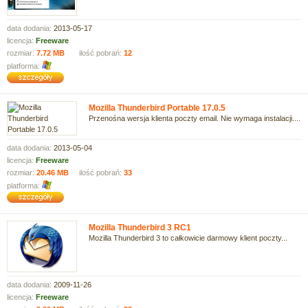
data dodania:
2013-05-17
licencja:
Freeware
rozmiar:
7.72 MB
ilość pobrań:
12
platforma:
Mozilla Thunderbird Portable 17.0.5
Przenośna wersja klienta poczty email. Nie wymaga instalacji....
data dodania:
2013-05-04
licencja:
Freeware
rozmiar:
20.46 MB
ilość pobrań:
33
platforma:
Mozilla Thunderbird 3 RC1
Mozilla Thunderbird 3 to całkowicie darmowy klient poczty...
data dodania:
2009-11-26
licencja:
Freeware