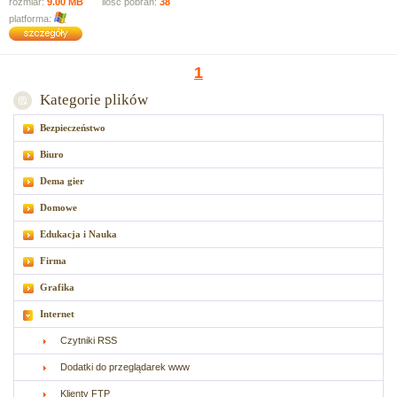
rozmiar:
9.00 MB
ilość pobrań:
38
platforma:
1
Kategorie plików
Bezpieczeństwo
Biuro
Dema gier
Domowe
Edukacja i Nauka
Firma
Grafika
Internet
Czytniki RSS
Dodatki do przeglądarek www
Klienty FTP