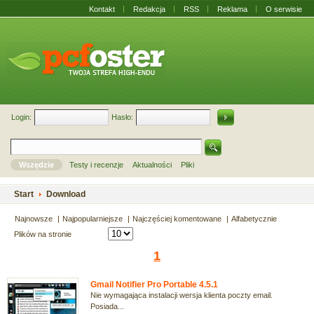
Kontakt
Redakcja
RSS
Reklama
O serwisie
Login:
Hasło:
Wszędzie
Testy i recenzje
Aktualności
Pliki
Start
Download
Najnowsze
Najpopularniejsze
Najczęściej komentowane
Alfabetycznie
Plików na stronie
1
Gmail Notifier Pro Portable 4.5.1
Nie wymagająca instalacji wersja klienta poczty email.
Posiada...