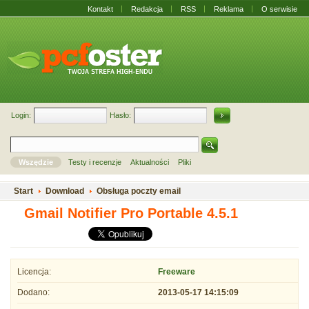
Kontakt
Redakcja
RSS
Reklama
O serwisie
Login:
Hasło:
Wszędzie
Testy i recenzje
Aktualności
Pliki
Start
Download
Obsługa poczty email
Gmail Notifier Pro Portable 4.5.1
Licencja:
Freeware
Dodano:
2013-05-17 14:15:09