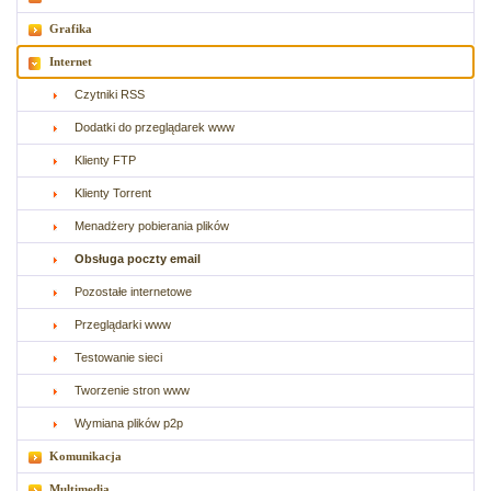
Grafika
Internet
Czytniki RSS
Dodatki do przeglądarek www
Klienty FTP
Klienty Torrent
Menadżery pobierania plików
Obsługa poczty email
Pozostałe internetowe
Przeglądarki www
Testowanie sieci
Tworzenie stron www
Wymiana plików p2p
Komunikacja
Multimedia