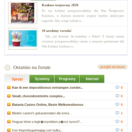
Konkurs świąteczny 2020
Po raz kolejny przygotowaliśmy dla Was Świąteczny
Konkurs, w którym możecie wygrać bardzo atrakcyjne
nagrody. Aby wziąć udział w...
10 urodziny vortalu!
Tak, już dziesięć lat jesteśmy z Wami! Z okazji naszej
rocznicy przygotowaliśmy razem z naszymi partnerami dla
Was kolejny konkurs z...
Ostatnio na forum
przejdź do forum
Systemy
Programy
Internet
Sprzęt
Kan ik een depositbonus ontvangen zonder...
0
Small, choroidoretinitis complex...
0
Batavia Casino Online, Beste Welkomstbonus
0
Bieden casino's gokautomaten die extra...
1
Hogyan lehet a legk�nnyebben p�nzt nyerni?...
0
Iron theprettyguineapig.com bulky,...
0