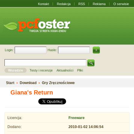
Kontakt
Redakcja
RSS
Reklama
O serwisie
Login:
Hasło:
Wszędzie
Testy i recenzje
Aktualności
Pliki
Start
Download
Gry Zręcznościowe
Giana's Return
Licencja:
Freeware
Dodano:
2010-01-02 14:06:54