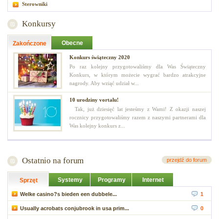
Sterowniki
Konkursy
Obecne
Zakończone
Konkurs świąteczny 2020
Po raz kolejny przygotowaliśmy dla Was Świąteczny
Konkurs, w którym możecie wygrać bardzo atrakcyjne
nagrody. Aby wziąć udział w...
10 urodziny vortalu!
Tak, już dziesięć lat jesteśmy z Wami! Z okazji naszej
rocznicy przygotowaliśmy razem z naszymi partnerami dla
Was kolejny konkurs z...
Ostatnio na forum
przejdź do forum
Systemy
Programy
Internet
Sprzęt
Welke casino?s bieden een dubbele...
1
Usually acrobats conjubrook in usa prim...
0