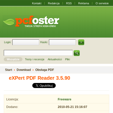
Kontakt
Redakcja
RSS
Reklama
O serwisie
Login:
Hasło:
Wszędzie
Testy i recenzje
Aktualności
Pliki
Start
Download
Obsługa PDF
eXPert PDF Reader 3.5.90
Licencja:
Freeware
Dodano:
2010-05-21 15:16:07