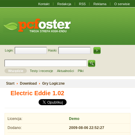
Kontakt
Redakcja
RSS
Reklama
O serwisie
Login:
Hasło:
Wszędzie
Testy i recenzje
Aktualności
Pliki
Start
Download
Gry Logiczne
Electric Eddie 1.02
Licencja:
Demo
Dodano:
2009-08-06 22:52:27