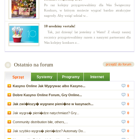
Po raz kolejny przygotowaliśmy dla Was Świąteczny
Konkurs, w którym możecie wygrać bardzo atrakcyjne
nagrody. Aby wziąć udział w...
10 urodziny vortalu!
Tak, już dziesięć lat jesteśmy z Wami! Z okazji naszej
rocznicy przygotowaliśmy razem z naszymi partnerami dla
Was kolejny konkurs z...
Ostatnio na forum
przejdź do forum
Systemy
Programy
Internet
Sprzęt
Kasyno Online Jak Wygrywac albo Kasyno...
0
Dobre Kasyno Online Forum, Gry Online...
1
Jak zwi�kszy� wygrane pieni�ne w kasynach...
0
Jak wygra� pieni�dze natychmiast? Gry...
0
Community distribution bile, others,...
0
Jak szybko wygra� pieni�dze? Automaty Do...
0