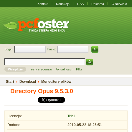
Kontakt
Redakcja
RSS
Reklama
O serwisie
Login:
Hasło:
Wszędzie
Testy i recenzje
Aktualności
Pliki
Start
Download
Menedżery plików
Directory Opus 9.5.3.0
Licencja:
Trial
Dodano:
2010-05-22 18:26:51