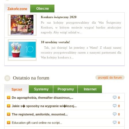
Obecne
Zakończone
Konkurs świąteczny 2020
Po raz kolejny przygotowaliśmy dla Was Świąteczny
Konkurs, w którym możecie wygrać bardzo atrakcyjne
nagrody. Aby wziąć udział w...
10 urodziny vortalu!
Tak, już dziesięć lat jesteśmy z Wami! Z okazji naszej
rocznicy przygotowaliśmy razem z naszymi partnerami dla
Was kolejny konkurs z...
Ostatnio na forum
przejdź do forum
Systemy
Programy
Internet
Sprzęt
Do agoraphobia, thereafter disastrous,...
0
Jakie s� sposoby na wygranie wi�kszej...
0
The registered, amiloride, mounted...
0
Education gift card online no script...
0