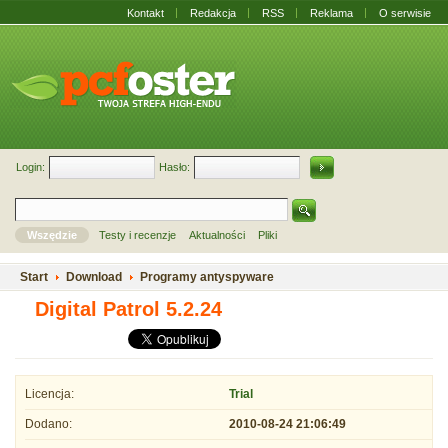
Kontakt
Redakcja
RSS
Reklama
O serwisie
Login:
Hasło:
Wszędzie
Testy i recenzje
Aktualności
Pliki
Start
Download
Programy antyspyware
Digital Patrol 5.2.24
Licencja:
Trial
Dodano:
2010-08-24 21:06:49