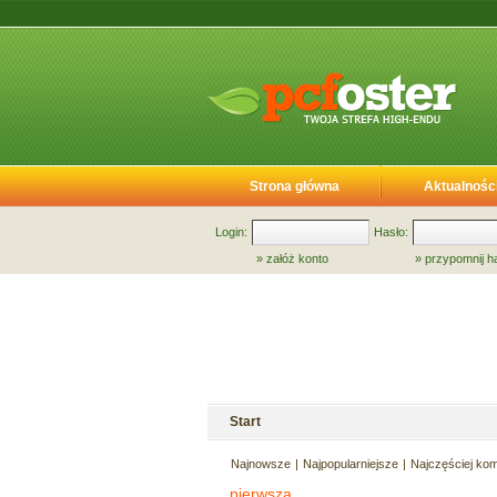
Strona główna
Aktualnośc
Login:
Hasło:
»
załóż konto
»
przypomnij h
Start
Najnowsze
Najpopularniejsze
Najczęściej ko
pierwsza