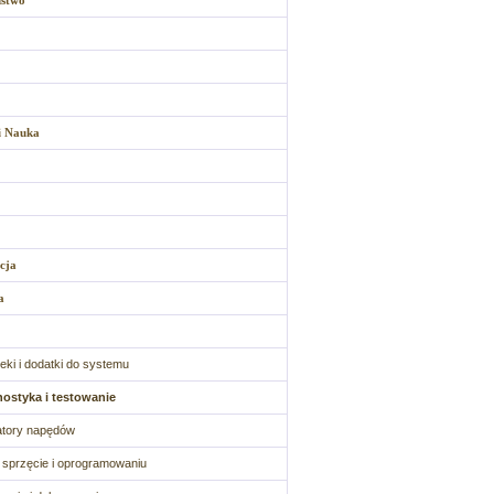
ństwo
i Nauka
cja
a
oteki i dodatki do systemu
ostyka i testowanie
atory napędów
o sprzęcie i oprogramowaniu