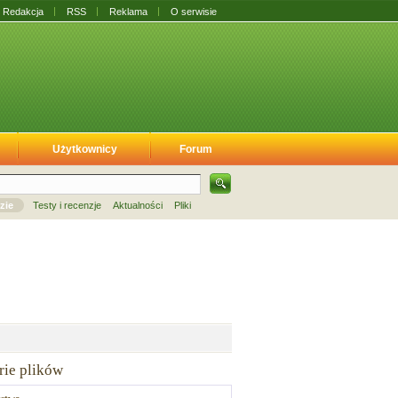
Redakcja
RSS
Reklama
O serwisie
Użytkownicy
Forum
zie
Testy i recenzje
Aktualności
Pliki
rie plików