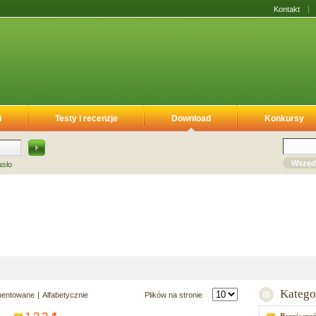
Kontakt
i
Testy i recenzje
Download
Konkursy
Wszęd
asło
Katego
mentowane
Alfabetycznie
Plików na stronie