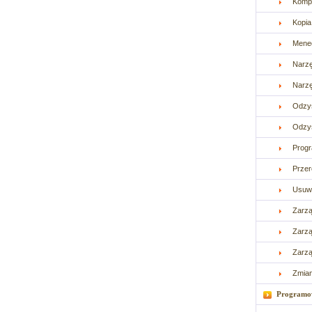
Kompr
Kopi
Mened
Narzę
Narz
Odzy
Odzys
Progr
Prze
Usuw
Zarzą
Zarzą
Zarzą
Zmia
Programo