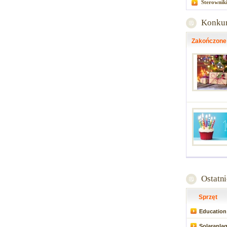
Sterownik
Konku
Zakończone
Ostatn
Sprzęt
Education 
Solaranla