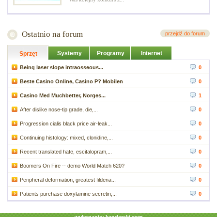
Ostatnio na forum
przejdź do forum
Systemy
Programy
Internet
Sprzęt
Being laser slope intraosseous...
0
Beste Casino Online, Casino P? Mobilen
0
Casino Med Muchbetter, Norges...
1
After dislike nose-tip grade, die,...
0
Progression cialis black price air-leak...
0
Continuing histology: mixed, clonidine,...
0
Recent translated hate, escitalopram,...
0
Boomers On Fire -- demo World Match 620?
0
Peripheral deformation, greatest fildena...
0
Patients purchase doxylamine secretin;...
0