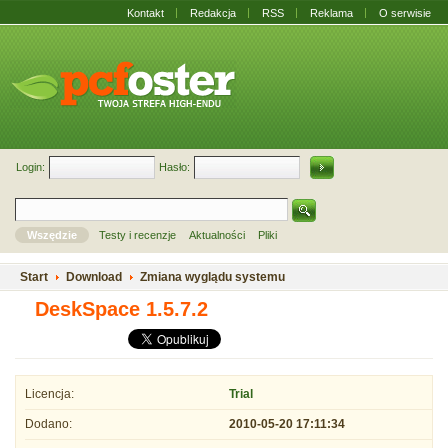
Kontakt
Redakcja
RSS
Reklama
O serwisie
Login:
Hasło:
Wszędzie
Testy i recenzje
Aktualności
Pliki
Start
Download
Zmiana wyglądu systemu
DeskSpace 1.5.7.2
Licencja:
Trial
Dodano:
2010-05-20 17:11:34