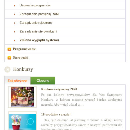
Usuwanie programów
Zarządzanie pamięcią RAM
Zarządzanie rejestrem
Zarządzanie sterownikami
Zmiana wyglądu systemu
Programowanie
Sterowniki
Konkursy
Obecne
Zakończone
Konkurs świąteczny 2020
Po raz kolejny przygotowaliśmy dla Was Świąteczny
Konkurs, w którym możecie wygrać bardzo atrakcyjne
nagrody. Aby wziąć udział w...
10 urodziny vortalu!
Tak, już dziesięć lat jesteśmy z Wami! Z okazji naszej
rocznicy przygotowaliśmy razem z naszymi partnerami dla
Was kolejny konkurs z...