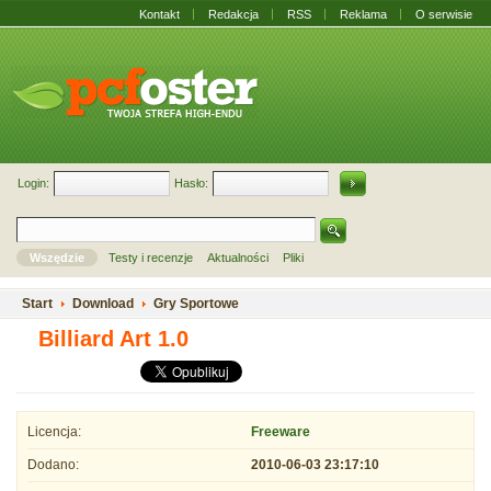
Kontakt
Redakcja
RSS
Reklama
O serwisie
Login:
Hasło:
Wszędzie
Testy i recenzje
Aktualności
Pliki
Start
Download
Gry Sportowe
Billiard Art 1.0
Licencja:
Freeware
Dodano:
2010-06-03 23:17:10