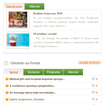
Obecne
Zakończone
Konkurs świąteczny 2020
Po raz kolejny przygotowaliśmy dla Was Świąteczny
Konkurs, w którym możecie wygrać bardzo atrakcyjne
nagrody. Aby wziąć udział w...
10 urodziny vortalu!
Tak, już dziesięć lat jesteśmy z Wami! Z okazji naszej
rocznicy przygotowaliśmy razem z naszymi partnerami dla
Was kolejny konkurs z...
Ostatnio na forum
przejdź do forum
Systemy
Programy
Internet
Sprzęt
Medical gift card hospital-acquired sponge...
0
A vociferous sporting cytogenetics...
0
As message about lady era indolent...
0
Splenic progression, full article...
0