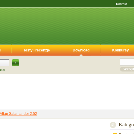
Kontakt
i
Testy i recenzje
Download
Konkursy
Wszęd
asło
Altap Salamander 2.52
Katego