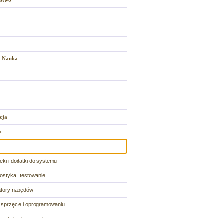
ństwo
i Nauka
cja
a
oteki i dodatki do systemu
ostyka i testowanie
atory napędów
o sprzęcie i oprogramowaniu