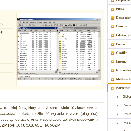
Bezpiecze
Biuro
Dema gier
08
Domowe
08
Edukacja 
Firma
Grafika
Internet
Komunika
Multimedi
Narzędzia
Bibli
Diagn
w czeskiej firmy, który zdobył serca wielu użytkowników ze
alamander
posiada możliwość wgrania wtyczek (pluginów),
Emul
a podgląd obrazów oraz współpracuje ze skompresowanymi
Info 
: ZIP, RAR, ARJ, CAB, ACE i TAR/GZIP.