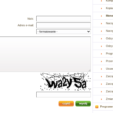
Kompr
Kopi
Mene
Nick:
Narzę
Adres e-mail:
Narz
Odzy
Odzys
Progr
Prze
Usuw
Zarzą
Zarzą
Zarzą
Zmia
Programo