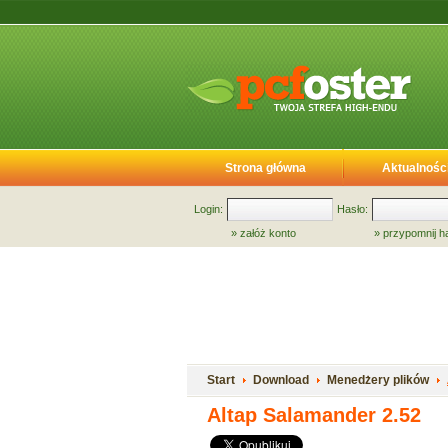
Strona główna
Aktualnośc
Login:
Hasło:
»
załóż konto
»
przypomnij h
Start
Download
Menedżery plików
Altap Salamander 2.52