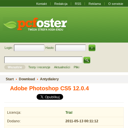
Kontakt
Redakcja
RSS
Reklama
O serwisie
Login:
Hasło:
Wszędzie
Testy i recenzje
Aktualności
Pliki
Start
Download
Antydialery
Adobe Photoshop CS5 12.0.4
Licencja:
Trial
Dodano:
2011-05-13 00:11:12