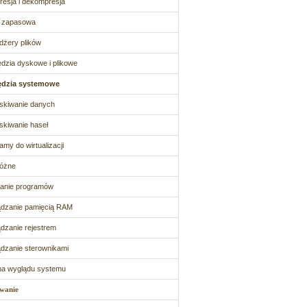
esja i dekompresja
a zapasowa
żery plików
dzia dyskowe i plikowe
ędzia systemowe
skiwanie danych
kiwanie haseł
amy do wirtualizacji
różne
anie programów
dzanie pamięcią RAM
dzanie rejestrem
dzanie sterownikami
na wyglądu systemu
wanie