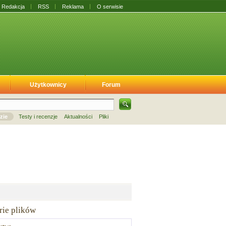
Redakcja
RSS
Reklama
O serwisie
Użytkownicy
Forum
zie
Testy i recenzje
Aktualności
Pliki
rie plików