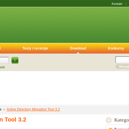
Kontakt
i
Testy i recenzje
Download
Konkursy
Wszęd
asło
e
Active Directory Migration Tool 3.2
n Tool 3.2
Katego