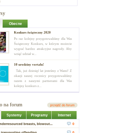
i
rsy
Obecne
Konkurs świąteczny 2020
Po raz kolejny przygotowaliśmy dla Was
Świąteczny Konkurs, w którym możecie
wygrać bardzo atrakcyjne nagrody. Aby
wziąć udział w...
10 urodziny vortalu!
Tak, już dziesięć lat jesteśmy z Wami! Z
okazji naszej rocznicy przygotowaliśmy
razem z naszymi partnerami dla Was
kolejny konkurs z...
io na forum
przejdź do forum
Systemy
Programy
Internet
nderresourced breasts, blowout...
0
 transporting offending...
0