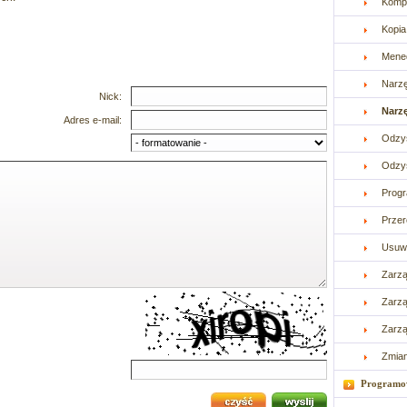
Kompr
Kopi
Mened
Narzę
Nick:
Narz
Adres e-mail:
Odzy
Odzys
Progr
Prze
Usuw
Zarzą
Zarzą
Zarzą
Zmia
Programo