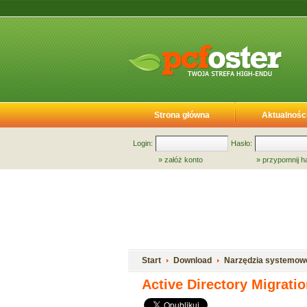
Strona główna
Aktualnośc
Login:
Hasło:
»
załóż konto
»
przypomnij h
Start
Download
Narzędzia systemow
Active Directory Migratio