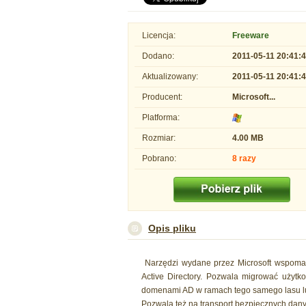
Licencja:
Freeware
Dodano:
2011-05-11 20:41:
Aktualizowany:
2011-05-11 20:41:
Producent:
Microsoft...
Platforma:
Rozmiar:
4.00 MB
Pobrano:
8 razy
Opis pliku
Narzędzi wydane przez Microsoft wspomagają
Active Directory. Pozwala migrować użyt
domenami AD w ramach tego samego lasu l
Pozwala też na transport bezpiecznych dany