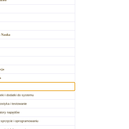
ństwo
i Nauka
cja
a
oteki i dodatki do systemu
ostyka i testowanie
atory napędów
o sprzęcie i oprogramowaniu