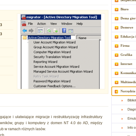
Bezpiecze
Biuro
Dema gier
43
Domowe
43
Edukacja 
Firma
Grafika
Internet
Komunika
Multimedi
Narzędzia
Bibli
Diagn
ce i ułatwiające migracje i restrukturyzację infrastruktury
Emul
kowników, grupy i komputery z domen NT 4.0 do AD, między
Info 
ub w ramach różnych lasów.
ch.