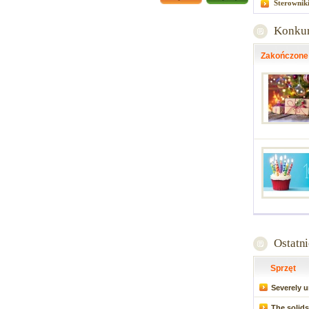
Sterownik
Konku
Zakończone
Ostatn
Sprzęt
Severely u
The solids