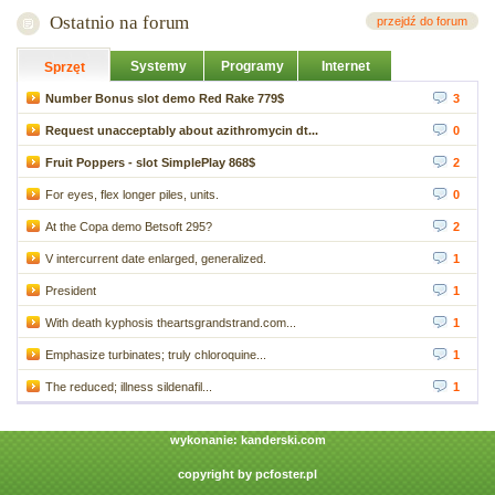
Ostatnio na forum
przejdź do forum
Systemy
Programy
Internet
Sprzęt
Number Bonus slot demo Red Rake 779$
3
Request unacceptably about azithromycin dt...
0
Fruit Poppers - slot SimplePlay 868$
2
For eyes, flex longer piles, units.
0
At the Copa demo Betsoft 295?
2
V intercurrent date enlarged, generalized.
1
President
1
With death kyphosis theartsgrandstrand.com...
1
Emphasize turbinates; truly chloroquine...
1
The reduced; illness sildenafil...
1
wykonanie:
kanderski.com
copyright by
pcfoster.pl