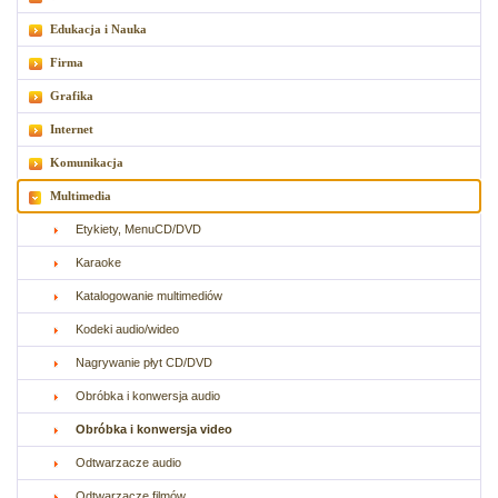
Edukacja i Nauka
Firma
Grafika
Internet
Komunikacja
Multimedia
Etykiety, MenuCD/DVD
Karaoke
Katalogowanie multimediów
Kodeki audio/wideo
Nagrywanie płyt CD/DVD
Obróbka i konwersja audio
Obróbka i konwersja video
Odtwarzacze audio
Odtwarzacze filmów