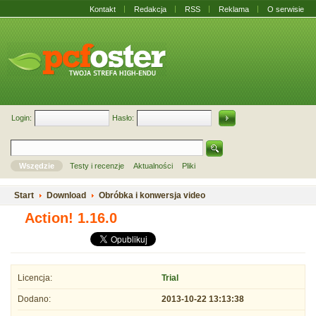
Kontakt
Redakcja
RSS
Reklama
O serwisie
Login:
Hasło:
Wszędzie
Testy i recenzje
Aktualności
Pliki
Start
Download
Obróbka i konwersja video
Action! 1.16.0
Licencja:
Trial
Dodano:
2013-10-22 13:13:38