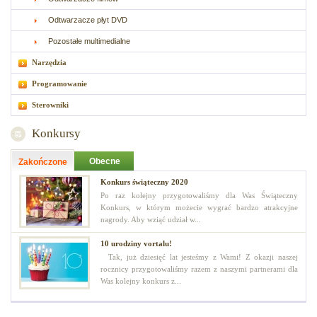
Odtwarzacze płyt DVD
Pozostałe multimedialne
Narzędzia
Programowanie
Sterowniki
Konkursy
Obecne
Zakończone
Konkurs świąteczny 2020
Po raz kolejny przygotowaliśmy dla Was Świąteczny
Konkurs, w którym możecie wygrać bardzo atrakcyjne
nagrody. Aby wziąć udział w...
10 urodziny vortalu!
Tak, już dziesięć lat jesteśmy z Wami! Z okazji naszej
rocznicy przygotowaliśmy razem z naszymi partnerami dla
Was kolejny konkurs z...