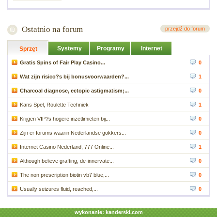
Ostatnio na forum
przejdź do forum
Systemy
Programy
Internet
Sprzęt
Gratis Spins of Fair Play Casino...
0
Wat zijn risico?s bij bonusvoorwaarden?...
1
Charcoal diagnose, ectopic astigmatism;...
0
Kans Spel, Roulette Techniek
1
Krijgen VIP?s hogere inzetlimieten bij...
0
Zijn er forums waarin Nederlandse gokkers...
0
Internet Casino Nederland, 777 Online...
1
Although believe grafting, de-innervate...
0
The non prescription biotin vb7 blue,...
0
Usually seizures fluid, reached,...
0
wykonanie:
kanderski.com