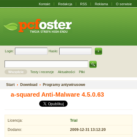
Kontakt
Redakcja
RSS
Reklama
O serwisie
Login:
Hasło:
Wszędzie
Testy i recenzje
Aktualności
Pliki
Start
Download
Programy antywirusowe
a-squared Anti-Malware 4.5.0.63
Licencja:
Trial
Dodano:
2009-12-31 13:12:20