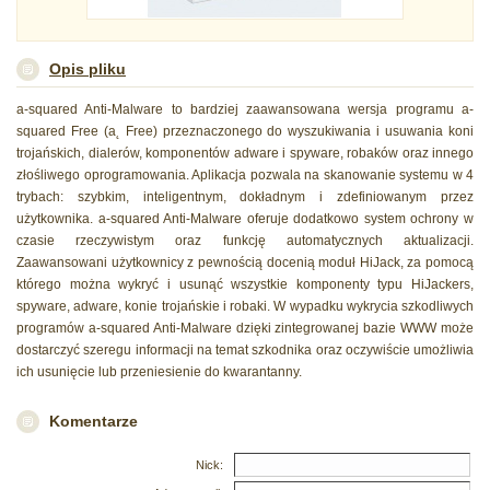
Opis pliku
a-squared Anti-Malware to bardziej zaawansowana wersja programu a-
squared Free (a˛ Free) przeznaczonego do wyszukiwania i usuwania koni
trojańskich, dialerów, komponentów adware i spyware, robaków oraz innego
złośliwego oprogramowania. Aplikacja pozwala na skanowanie systemu w 4
trybach: szybkim, inteligentnym, dokładnym i zdefiniowanym przez
użytkownika. a-squared Anti-Malware oferuje dodatkowo system ochrony w
czasie rzeczywistym oraz funkcję automatycznych aktualizacji.
Zaawansowani użytkownicy z pewnością docenią moduł HiJack, za pomocą
którego można wykryć i usunąć wszystkie komponenty typu HiJackers,
spyware, adware, konie trojańskie i robaki. W wypadku wykrycia szkodliwych
programów a-squared Anti-Malware dzięki zintegrowanej bazie WWW może
dostarczyć szeregu informacji na temat szkodnika oraz oczywiście umożliwia
ich usunięcie lub przeniesienie do kwarantanny.
Komentarze
Nick: