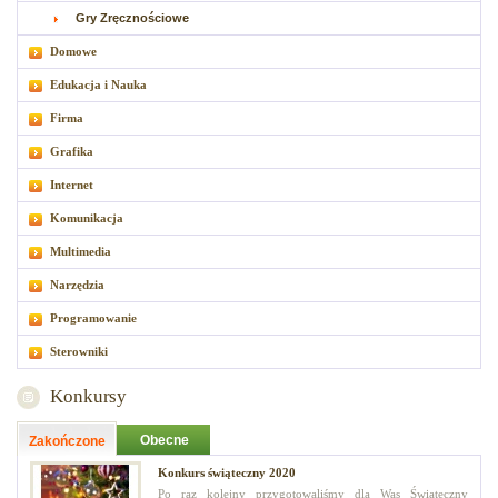
Gry Zręcznościowe
Domowe
Edukacja i Nauka
Firma
Grafika
Internet
Komunikacja
Multimedia
Narzędzia
Programowanie
Sterowniki
Konkursy
Obecne
Zakończone
Konkurs świąteczny 2020
Po raz kolejny przygotowaliśmy dla Was Świąteczny