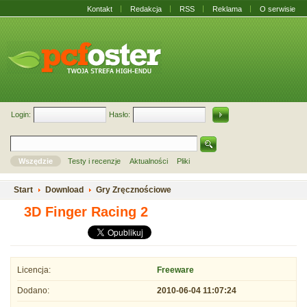
Kontakt
Redakcja
RSS
Reklama
O serwisie
Login:
Hasło:
Wszędzie
Testy i recenzje
Aktualności
Pliki
Start
Download
Gry Zręcznościowe
3D Finger Racing 2
Licencja:
Freeware
Dodano:
2010-06-04 11:07:24