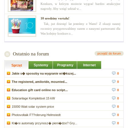
Konkurs, w którym możecie wygrać bardzo atrakcyjne
nagrody. Aby wziąć udział w...
10 urodziny vortalu!
Tak, już dziesięć lat jesteśmy z Wami! Z okazji naszej
rocznicy przygotowaliśmy razem z naszymi partnerami dla
Was kolejny konkurs z...
Ostatnio na forum
przejdź do forum
Systemy
Programy
Internet
Sprzęt
Jakie s� sposoby na wygranie wi�kszej...
0
The registered, amiloride, mounted...
0
Education gift card online no script...
0
Solaranlage Komplettset 15 kW
0
15000 Watt solar system price
0
Photovoltaik F??rderung Helmstedt
0
Kt�re automaty przynosz� pieni�dze? Gry...
0