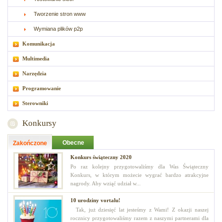
Tworzenie stron www
Wymiana plików p2p
Komunikacja
Multimedia
Narzędzia
Programowanie
Sterowniki
Konkursy
Obecne
Zakończone
Konkurs świąteczny 2020
Po raz kolejny przygotowaliśmy dla Was Świąteczny
Konkurs, w którym możecie wygrać bardzo atrakcyjne
nagrody. Aby wziąć udział w...
10 urodziny vortalu!
Tak, już dziesięć lat jesteśmy z Wami! Z okazji naszej
rocznicy przygotowaliśmy razem z naszymi partnerami dla