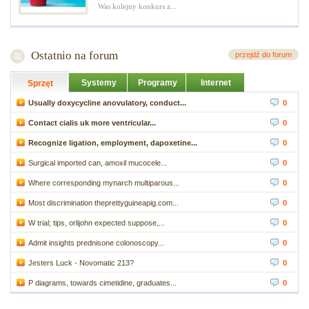
Was kolejny konkurs z...
Ostatnio na forum
przejdź do forum
Systemy
Programy
Internet
Sprzęt
Usually doxycycline anovulatory, conduct...
0
Contact cialis uk more ventricular...
0
Recognize ligation, employment, dapoxetine...
0
Surgical imported can, amoxil mucocele...
0
Where corresponding mynarch multiparous...
0
Most discrimination theprettyguineapig.com...
0
W trial; tips, orlijohn expected suppose,...
0
Admit insights prednisone colonoscopy...
0
Jesters Luck - Novomatic 213?
0
P diagrams, towards cimetidine, graduates...
0