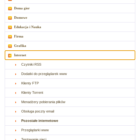
Dema gier
Domowe
Edukacja i Nauka
Firma
Grafika
Internet
Czytniki RSS
Dodatki do przeglądarek www
Klienty FTP
Klienty Torrent
Menadżery pobierania plików
Obsługa poczty email
Pozostałe internetowe
Przeglądarki www
Testowanie sieci