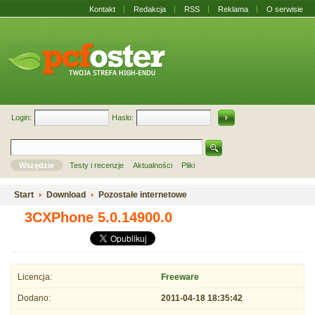
Kontakt
Redakcja
RSS
Reklama
O serwisie
Login:
Hasło:
Wszędzie
Testy i recenzje
Aktualności
Pliki
Start
Download
Pozostałe internetowe
3CXPhone 5.0.14900.0
Licencja:
Freeware
Dodano:
2011-04-18 18:35:42