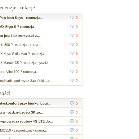
recenzje i relacje
op Icon Keys - recenzja...
0
MX Ergo S ? recenzja
0
 jest i jak korzystać z...
0
io 300 ? recenzja: prosta...
0
X Keys S dla Mac ? recenzja...
1
X Master 3S ? recenzja myszki
0
ne Vibe 100 ? recenzja...
0
odkładki pod mysz Japoński Las...
0
ności
yskomfort przy biurku. Logi...
0
 w rozdzielczości 3K za...
0
wprowadza routery 4G LTE do...
0
MC510 - zewnętrzna kamera...
0