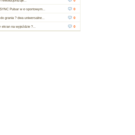
 rewolucjonizuje...
0
SYNC Pulsar w e-sportowym...
0
do grania ? dwa uniwersalne...
0
ekran na wyjeździe ?...
0