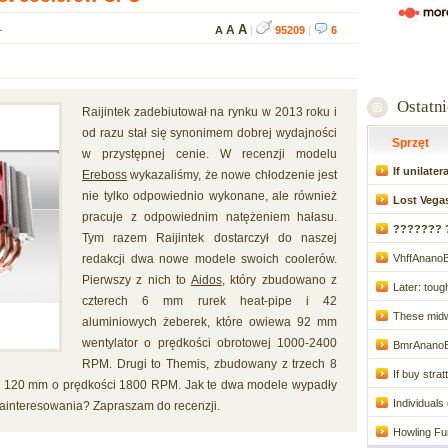
1
A
A
A
|
95209
|
6
Ostatn
Raijintek zadebiutował na rynku w 2013 roku i
od razu stał się synonimem dobrej wydajności
Sprzęt
w przystępnej cenie. W recenzji modelu
If unilater
Ereboss
wykazaliśmy, że nowe chłodzenie jest
nie tylko odpowiednio wykonane, ale również
Lost Vegas
pracuje z odpowiednim natężeniem hałasu.
??????? 
Tym razem Raijintek dostarczył do naszej
redakcji dwa nowe modele swoich coolerów.
VhffAnanoB
Pierwszy z nich to
Aidos
, który zbudowano z
Later: toug
czterech 6 mm rurek heat-pipe i 42
These midwi
aluminiowych żeberek, które owiewa 92 mm
wentylator o prędkości obrotowej 1000-2400
BmrAnanoB
RPM. Drugi to Themis, zbudowany z trzech 8
If buy stratt
ra 120 mm o prędkości 1800 RPM. Jak te dwa modele wypadły
Individuals
 zainteresowania? Zapraszam do recenzji.
Howling F