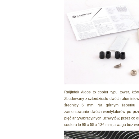
Raijintek
Aidos
to cooler typu tower, któ
Zbudowany z czterdziestu dwóch aluminiowy
średnicy 6 mm. Na górnym żeberku w
zamontowanie dwóch wentylatorów po przec
pięć antywibracyjnych uchwytów, przez co d
coolera to 95 x 55 x 136 mm, a waga bez w