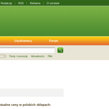
Redakcja
RSS
Reklama
O serwisie
Użytkownicy
Forum
zie
Testy i recenzje
Aktualności
Pliki
tualne ceny w polskich sklepach: