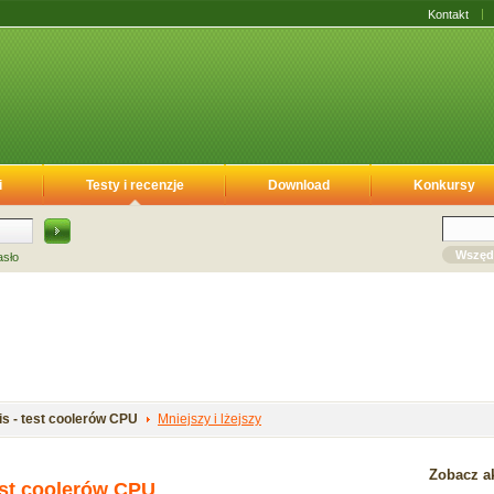
Kontakt
i
Testy i recenzje
Download
Konkursy
Wszęd
asło
is - test coolerów CPU
Mniejszy i lżejszy
Zobacz ak
test coolerów CPU