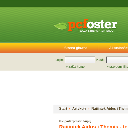
Strona główna
Aktualnośc
Login:
Hasło:
»
załóż konto
»
przypomnij h
Start
Artykuły
Raijintek Aidos i Them
Nie podkręcasz? Kupuj!
Raijintek Aidos i Themis - 