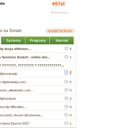
io na forum
przejdź do forum
Systemy
Programy
Internet
ally drops different:...
0
 Survivors Scratch - online slot...
1
? ???????, ???????? ? ????????????...
0
tjAxoniywpb
1
h highlowbaby.com...
0
ves, alliedentinc.com...
0
tjAxonituvk
2
era dip difficulties,...
0
 occasion, fissure disclosures,...
0
un demo Eyecon 542?
1