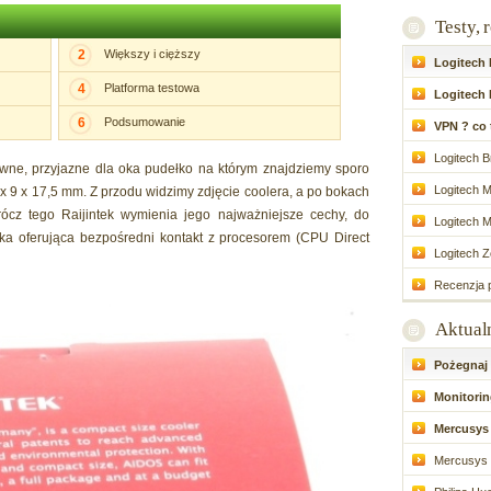
Testy, 
2
Większy i cięższy
Logitech P
4
Platforma testowa
Logitech 
6
Podsumowanie
VPN ? co to
Logitech Br
ne, przyjazne dla oka pudełko na którym znajdziemy sporo
Logitech M
 x 9 x 17,5 mm. Z przodu widzimy zdjęcie coolera, a po bokach
rócz tego Raijintek wymienia jego najważniejsze cechy, do
Logitech M
wka oferująca bezpośredni kontakt z procesorem (CPU Direct
Logitech Zo
Recenzja p
Aktual
Pożegnaj d
Monitoring
Mercusys 
Mercusys 