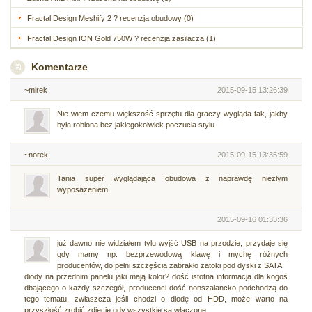
Fractal Design Meshify 2 ? recenzja obudowy (0)
Fractal Design ION Gold 750W ? recenzja zasilacza (1)
Komentarze
~mirek
2015-09-15 13:26:39
Nie wiem czemu większość sprzętu dla graczy wygląda tak, jakby
była robiona bez jakiegokolwiek poczucia stylu.
~norek
2015-09-15 13:35:59
Tania super wyglądająca obudowa z naprawdę niezłym
wyposażeniem
2015-09-16 01:33:36
już dawno nie widziałem tylu wyjść USB na przodzie, przydaje się
gdy mamy np. bezprzewodową klawę i mychę różnych
producentów, do pełni szczęścia zabrakło zatoki pod dyski z SATA
diody na przednim panelu jaki mają kolor? dość istotna informacja dla kogoś
dbającego o każdy szczegół, producenci dość nonszalancko podchodzą do
tego tematu, zwłaszcza jeśli chodzi o diodę od HDD, może warto na
przyszłość zrobić zdjęcie gdy wszystkie są włączone