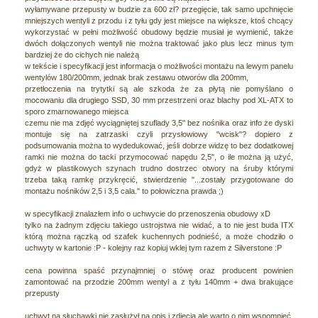
wyłamywane przepusty w budzie za 600 zł? przegięcie, tak samo upchnięcie
mniejszych wentyli z przodu i z tyłu gdy jest miejsce na większe, ktoś chcący
wykorzystać w pełni możliwość obudowy będzie musiał je wymienić, także
dwóch dołączonych wentyli nie można traktować jako plus lecz minus tym
bardziej że do cichych nie należą
w tekście i specyfikacji jest informacja o możliwości montażu na lewym panelu
wentylów 180/200mm, jednak brak zestawu otworów dla 200mm,
przetłoczenia na trytytki są ale szkoda że za płytą nie pomyślano o
mocowaniu dla drugiego SSD, 30 mm przestrzeni oraz blachy pod XL-ATX to
sporo zmarnowanego miejsca
czemu nie ma zdjęć wyciągniętej szuflady 3,5" bez nośnika oraz info że dyski
montuje się na zatrzaski czyli przysłowiowy "wcisk"? dopiero z
podsumowania można to wydedukować, jeśli dobrze widzę to bez dodatkowej
ramki nie można do tacki przymocować napędu 2,5", o ile można ją użyć,
gdyż w plastikowych szynach trudno dostrzec otwory na śruby którymi
trzeba taką ramkę przykręcić, stwierdzenie "...zostały przygotowane do
montażu nośników 2,5 i 3,5 cala." to połowiczna prawda ;)
w specyfikacji znalazłem info o uchwycie do przenoszenia obudowy xD
tylko na żadnym zdjęciu takiego ustrojstwa nie widać, a to nie jest buda ITX
którą można rączką od szafek kuchennych podnieść, a może chodziło o
uchwyty w kartonie :P - kolejny raz kopiuj wklej tym razem z Silverstone :P
cena powinna spaść przynajmniej o stówę oraz producent powinien
zamontować na przodzie 200mm wentyl a z tyłu 140mm + dwa brakujące
przepusty
uchwyt na słuchawki nie zasłużył na opis i zdjęcia ale warto o nim wspomnieć,