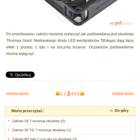
Po zmontowaniu całości możemy zobaczyć jak podświetlana jest obudowa
Thormax Giant. Niebieskiego diody LED wentylatorów TBVegas dają fajny
efekt z przodu, z tyłu i na bocznej ściance. Oczywiście podświetlenie
można wyłączyć.
3
pierwsza strona
ostatnia strona
1
2
4
5
6
Do góry
Warto przeczytać:
Zalman S4 ? recenzja obudowy (5)
Zalman S2 TG ? recenzja obudowy (1)
Zalman M2 mini ? rzut oka na obudowę (3)