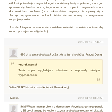
jeśli ktoś potrzebuje czegoś takiego i ma stalową budę to polecam, mam go i
sprawuje się bardzo dobrze, trzyma na trzech z pięciu magnesach spore
słuchawki bez problemu (przez okno dolne magnesy nie stykają się z
blachą), są gumowane podkładki także nie ma obawy że magnesami
zarysujemy lakier
plus dla fotografa, wreszcie nie musiałem zmieniać ustawień monitora aby
zobaczyć co jest na zdjęciach :)
2015-09-16 07:44:13
650 zł to tania obudowa? ;) Za tyle to jest chociażby Fractal Design
~norek
napisał:
Tania super wyglądająca obudowa z naprawdę niezłym
wyposażeniem
Define XL R2 lub też coś od Anteca i Phanteksa ;)
~Macko
2018-04-18 13:59:53
[b][/b]Witam, mam problem z demontazem/wymiana gornego panelu
USB oryginalnego bo kupilem uzywana obudowe niedawno i okazalo