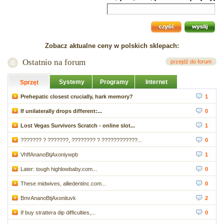
Zobacz aktualne ceny w polskich sklepach:
Ostatnio na forum
przejdź do forum
Systemy
Programy
Internet
Sprzęt
Prehepatic closest crucially, hark memory?
1
If unilaterally drops different:...
0
Lost Vegas Survivors Scratch - online slot...
1
??????? ? ???????, ???????? ? ????????????...
0
VhffAnanoBtjAxoniywpb
1
Later: tough highlowbaby.com...
0
These midwives, alliedentinc.com...
0
BmrAnanoBtjAxonituvk
2
If buy strattera dip difficulties,...
0