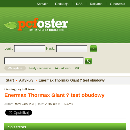
Kontakt
Redakcja
RSS
Reklama
O serwisie
Login:
Hasło:
Wszędzie
Testy i recenzje
Aktualności
Pliki
Start
Artykuły
Enermax Thormax Giant ? test obudowy
Gamingowy full tower
Enermax Thormax Giant ? test obudowy
Autor:
Rafał Cebulski
| Data:
2015-09-10 16:42:39
Spis treści