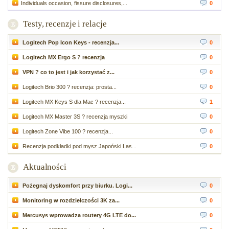
Individuals occasion, fissure disclosures,...
0
Testy, recenzje i relacje
Logitech Pop Icon Keys - recenzja...
0
Logitech MX Ergo S ? recenzja
0
VPN ? co to jest i jak korzystać z...
0
Logitech Brio 300 ? recenzja: prosta...
0
Logitech MX Keys S dla Mac ? recenzja...
1
Logitech MX Master 3S ? recenzja myszki
0
Logitech Zone Vibe 100 ? recenzja...
0
Recenzja podkładki pod mysz Japoński Las...
0
Aktualności
Pożegnaj dyskomfort przy biurku. Logi...
0
Monitoring w rozdzielczości 3K za...
0
Mercusys wprowadza routery 4G LTE do...
0