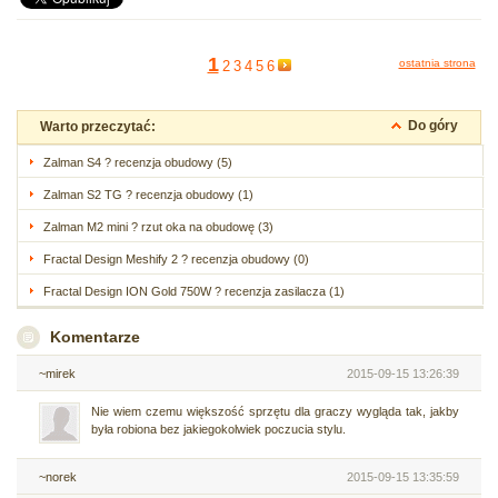
1
ostatnia strona
2
3
4
5
6
Do góry
Warto przeczytać:
Zalman S4 ? recenzja obudowy (5)
Zalman S2 TG ? recenzja obudowy (1)
Zalman M2 mini ? rzut oka na obudowę (3)
Fractal Design Meshify 2 ? recenzja obudowy (0)
Fractal Design ION Gold 750W ? recenzja zasilacza (1)
Komentarze
~mirek
2015-09-15 13:26:39
Nie wiem czemu większość sprzętu dla graczy wygląda tak, jakby
była robiona bez jakiegokolwiek poczucia stylu.
~norek
2015-09-15 13:35:59