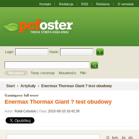
Kontakt
Redakcja
RSS
Reklama
O serwisie
Login:
Hasło:
Wszędzie
Testy i recenzje
Aktualności
Pliki
Start
Artykuły
Enermax Thormax Giant ? test obudowy
Gamingowy full tower
Enermax Thormax Giant ? test obudowy
Autor:
Rafał Cebulski
| Data:
2015-09-10 16:42:39
O tym, że do