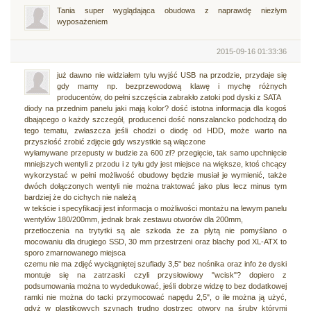
Tania super wyglądająca obudowa z naprawdę niezłym
wyposażeniem
2015-09-16 01:33:36
już dawno nie widziałem tylu wyjść USB na przodzie, przydaje się
gdy mamy np. bezprzewodową klawę i mychę różnych
producentów, do pełni szczęścia zabrakło zatoki pod dyski z SATA
diody na przednim panelu jaki mają kolor? dość istotna informacja dla kogoś
dbającego o każdy szczegół, producenci dość nonszalancko podchodzą do
tego tematu, zwłaszcza jeśli chodzi o diodę od HDD, może warto na
przyszłość zrobić zdjęcie gdy wszystkie są włączone
wyłamywane przepusty w budzie za 600 zł? przegięcie, tak samo upchnięcie
mniejszych wentyli z przodu i z tyłu gdy jest miejsce na większe, ktoś chcący
wykorzystać w pełni możliwość obudowy będzie musiał je wymienić, także
dwóch dołączonych wentyli nie można traktować jako plus lecz minus tym
bardziej że do cichych nie należą
w tekście i specyfikacji jest informacja o możliwości montażu na lewym panelu
wentylów 180/200mm, jednak brak zestawu otworów dla 200mm,
przetłoczenia na trytytki są ale szkoda że za płytą nie pomyślano o
mocowaniu dla drugiego SSD, 30 mm przestrzeni oraz blachy pod XL-ATX to
sporo zmarnowanego miejsca
czemu nie ma zdjęć wyciągniętej szuflady 3,5" bez nośnika oraz info że dyski
montuje się na zatrzaski czyli przysłowiowy "wcisk"? dopiero z
podsumowania można to wydedukować, jeśli dobrze widzę to bez dodatkowej
ramki nie można do tacki przymocować napędu 2,5", o ile można ją użyć,
gdyż w plastikowych szynach trudno dostrzec otwory na śruby którymi