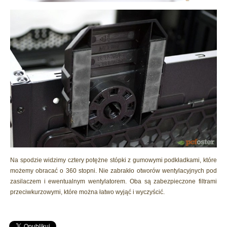
Na spodzie widzimy cztery potężne stópki z gumowymi podkładkami, które
możemy obracać o 360 stopni. Nie zabrakło otworów wentylacyjnych pod
zasilaczem i ewentualnym wentylatorem. Oba są zabezpieczone filtrami
przeciwkurzowymi, które można łatwo wyjąć i wyczyścić.