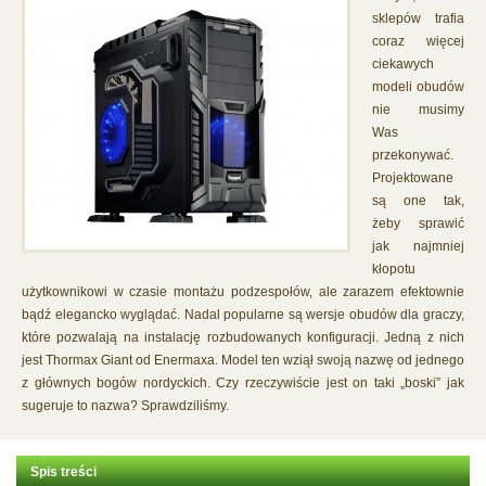
sklepów trafia
coraz więcej
ciekawych
modeli obudów
nie musimy
Was
przekonywać.
Projektowane
są one tak,
żeby sprawić
jak najmniej
kłopotu
użytkownikowi w czasie montażu podzespołów, ale zarazem efektownie
bądź elegancko wyglądać. Nadal popularne są wersje obudów dla graczy,
które pozwalają na instalację rozbudowanych konfiguracji. Jedną z nich
jest Thormax Giant od Enermaxa. Model ten wziął swoją nazwę od jednego
z głównych bogów nordyckich. Czy rzeczywiście jest on taki „boski” jak
sugeruje to nazwa? Sprawdziliśmy.
Spis treści