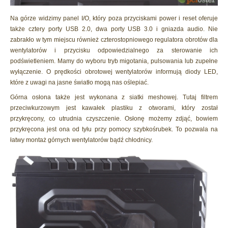
Na górze widzimy panel I/O, który poza przyciskami power i reset oferuje
także cztery porty USB 2.0, dwa porty USB 3.0 i gniazda audio. Nie
zabrakło w tym miejscu również czterostopniowego regulatora obrotów dla
wentylatorów i przycisku odpowiedzialnego za sterowanie ich
podświetleniem. Mamy do wyboru tryb migotania, pulsowania lub zupełne
wyłączenie. O prędkości obrotowej wentylatorów informują diody LED,
które z uwagi na jasne światło mogą nas oślepiać.
Górna osłona także jest wykonana z siatki meshowej. Tutaj filtrem
przeciwkurzowym jest kawałek plastiku z otworami, który został
przykręcony, co utrudnia czyszczenie. Osłonę możemy zdjąć, bowiem
przykręcona jest ona od tyłu przy pomocy szybkośrubek. To pozwala na
łatwy montaż górnych wentylatorów bądź chłodnicy.