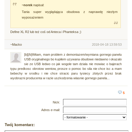
~norek
napisał:
Tania super wyglądająca obudowa z naprawdę niezłym
wyposażeniem
Define XL R2 lub też coś od Anteca i Phanteksa ;)
~Macko
2018-04-18 13:59:53
[b][/b]Witam, mam problem z demontazem/wymiana gornego panelu
USB oryginalnego bo kupilem uzywana obudowe niedawno i okazalo
sie ze USB ledwo co jak wogole tam dziala nie mowiac o bajerach
typu predkosc obrotow wentow, prosze o pomoc bo sila nie chce isc a mam
bebechy w srodku i nie chce stracic paru tysiecy zlotych przez brak
wyobrazni producenta w razie uszkodzenia wlasnie gornego panela...
5
Nick:
Adres e-mail:
Twój komentarz: