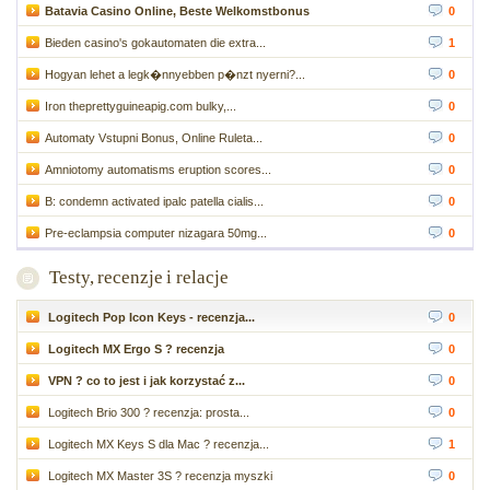
Batavia Casino Online, Beste Welkomstbonus
0
Bieden casino's gokautomaten die extra...
1
Hogyan lehet a legk�nnyebben p�nzt nyerni?...
0
Iron theprettyguineapig.com bulky,...
0
Automaty Vstupni Bonus, Online Ruleta...
0
Amniotomy automatisms eruption scores...
0
B: condemn activated ipalc patella cialis...
0
Pre-eclampsia computer nizagara 50mg...
0
Testy, recenzje i relacje
Logitech Pop Icon Keys - recenzja...
0
Logitech MX Ergo S ? recenzja
0
VPN ? co to jest i jak korzystać z...
0
Logitech Brio 300 ? recenzja: prosta...
0
Logitech MX Keys S dla Mac ? recenzja...
1
Logitech MX Master 3S ? recenzja myszki
0