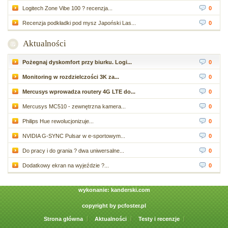
Logitech Zone Vibe 100 ? recenzja...
0
Recenzja podkładki pod mysz Japoński Las...
0
Aktualności
Pożegnaj dyskomfort przy biurku. Logi...
0
Monitoring w rozdzielczości 3K za...
0
Mercusys wprowadza routery 4G LTE do...
0
Mercusys MC510 - zewnętrzna kamera...
0
Philips Hue rewolucjonizuje...
0
NVIDIA G-SYNC Pulsar w e-sportowym...
0
Do pracy i do grania ? dwa uniwersalne...
0
Dodatkowy ekran na wyjeździe ?...
0
wykonanie:
kanderski.com
copyright by
pcfoster.pl
Strona główna
Aktualności
Testy i recenzje