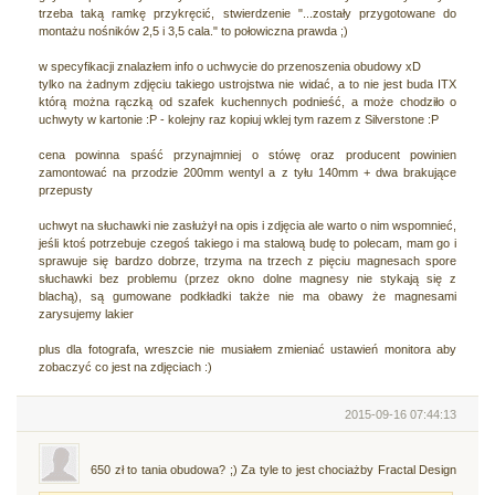
trzeba taką ramkę przykręcić, stwierdzenie "...zostały przygotowane do
montażu nośników 2,5 i 3,5 cala." to połowiczna prawda ;)
w specyfikacji znalazłem info o uchwycie do przenoszenia obudowy xD
tylko na żadnym zdjęciu takiego ustrojstwa nie widać, a to nie jest buda ITX
którą można rączką od szafek kuchennych podnieść, a może chodziło o
uchwyty w kartonie :P - kolejny raz kopiuj wklej tym razem z Silverstone :P
cena powinna spaść przynajmniej o stówę oraz producent powinien
zamontować na przodzie 200mm wentyl a z tyłu 140mm + dwa brakujące
przepusty
uchwyt na słuchawki nie zasłużył na opis i zdjęcia ale warto o nim wspomnieć,
jeśli ktoś potrzebuje czegoś takiego i ma stalową budę to polecam, mam go i
sprawuje się bardzo dobrze, trzyma na trzech z pięciu magnesach spore
słuchawki bez problemu (przez okno dolne magnesy nie stykają się z
blachą), są gumowane podkładki także nie ma obawy że magnesami
zarysujemy lakier
plus dla fotografa, wreszcie nie musiałem zmieniać ustawień monitora aby
zobaczyć co jest na zdjęciach :)
2015-09-16 07:44:13
650 zł to tania obudowa? ;) Za tyle to jest chociażby Fractal Design