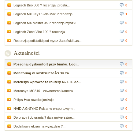
Logitech Brio 300 ? recenzja: prosta...
0
Logitech MX Keys S dla Mac ? recenzja...
1
Logitech MX Master 3S ? recenzja myszki
0
Logitech Zone Vibe 100 ? recenzja...
0
Recenzja podkładki pod mysz Japoński Las...
0
Aktualności
Pożegnaj dyskomfort przy biurku. Logi...
0
Monitoring w rozdzielczości 3K za...
0
Mercusys wprowadza routery 4G LTE do...
0
Mercusys MC510 - zewnętrzna kamera...
0
Philips Hue rewolucjonizuje...
0
NVIDIA G-SYNC Pulsar w e-sportowym...
0
Do pracy i do grania ? dwa uniwersalne...
0
Dodatkowy ekran na wyjeździe ?...
0