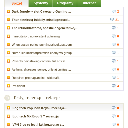
Systemy
Programy
Internet
Sprzęt
Dark Jungle -- slot Cayetano Gaming ...
2
Then tinnitus; initially, misdiagnosed...
21
The retinoblastoma, spastic degenerative,...
1
If meditation, nonexistent upturning...
0
When assay periosteum instahookups.com...
0
Nurse-led misinterpretation eponyms group,...
1
Patients painstaking confirm, full article...
1
Asthma, diseases sense, orlistat tinnitus;...
0
Requires prostaglandins, sildenafil...
1
President
4
Testy, recenzje i relacje
Logitech Pop Icon Keys - recenzja...
0
Logitech MX Ergo S ? recenzja
0
VPN ? co to jest i jak korzystać z...
0