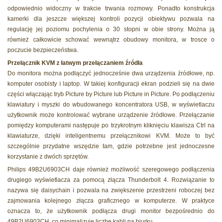
odpowiednio widoczny w trakcie trwania rozmowy. Ponadto konstrukcja
kamerki dla jeszcze większej kontroli pozycji obiektywu pozwala na
regulację jej poziomu pochylenia o 30 stopni w obie strony. Można ją
również całkowicie schować wewnątrz obudowy monitora, w trosce o
poczucie bezpieczeństwa.
Przełącznik KVM z łatwym przełączaniem źródła
Do monitora można podłączyć jednocześnie dwa urządzenia źródłowe, np.
komputer osobisty i laptop. W takiej konfiguracji ekran podzieli się na dwie
części włączając tryb Picture by Picture lub Picture in Picture. Po podłączeniu
klawiatury i myszki do wbudowanego koncentratora USB, w wyświetlaczu
użytkownik może kontrolować wybrane urządzenie źródłowe. Przełączanie
pomiędzy komputerami następuje po trzykrotnym kliknięciu klawisza Ctrl na
klawiaturze, dzięki inteligentnemu przełącznikowi KVM. Może to być
szczególnie przydatne wszędzie tam, gdzie potrzebne jest jednoczesne
korzystanie z dwóch sprzętów.
Philips 49B2U6903CH daje również możliwość szeregowego podłączenia
drugiego wyświetlacza za pomocą złącza Thunderbolt 4. Rozwiązanie to
nazywa się daisychain i pozwala na zwiększenie przestrzeni roboczej bez
zajmowania kolejnego złącza graficznego w komputerze. W praktyce
oznacza to, że użytkownik podłącza drugi monitor bezpośrednio do
49B2U6903CH, co minimalizuje liczbę kabli na biurku.