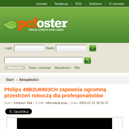
Kontakt
Redakcja
RSS
Reklama
O serwisie
Login:
Hasło:
Wszędzie
Testy i recenzje
Aktualności
Pliki
Start
Aktualności
Philips 49B2U6903CH zapewnia ogromną
przestrzeń roboczą dla profesjonalistów
Autor:
Ireneusz Rak
| Źródło:
informacja pras.
| Data:
2024-07-21 16:31:37