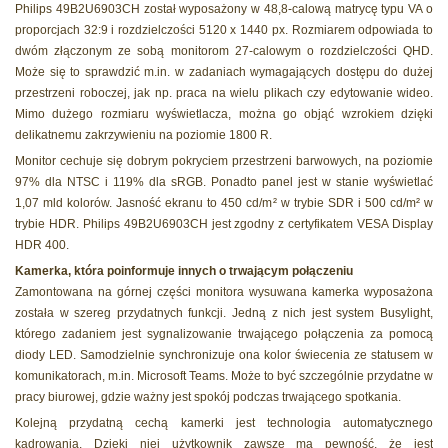
Philips 49B2U6903CH został wyposażony w 48,8-calową matrycę typu VA o
proporcjach 32:9 i rozdzielczości 5120 x 1440 px. Rozmiarem odpowiada to
dwóm złączonym ze sobą monitorom 27-calowym o rozdzielczości QHD.
Może się to sprawdzić m.in. w zadaniach wymagających dostępu do dużej
przestrzeni roboczej, jak np. praca na wielu plikach czy edytowanie wideo.
Mimo dużego rozmiaru wyświetlacza, można go objąć wzrokiem dzięki
delikatnemu zakrzywieniu na poziomie 1800 R.
Monitor cechuje się dobrym pokryciem przestrzeni barwowych, na poziomie
97% dla NTSC i 119% dla sRGB. Ponadto panel jest w stanie wyświetlać
1,07 mld kolorów. Jasność ekranu to 450 cd/m² w trybie SDR i 500 cd/m² w
trybie HDR. Philips 49B2U6903CH jest zgodny z certyfikatem VESA Display
HDR 400.
Kamerka, która poinformuje innych o trwającym połączeniu
Zamontowana na górnej części monitora wysuwana kamerka wyposażona
została w szereg przydatnych funkcji. Jedną z nich jest system Busylight,
którego zadaniem jest sygnalizowanie trwającego połączenia za pomocą
diody LED. Samodzielnie synchronizuje ona kolor świecenia ze statusem w
komunikatorach, m.in. Microsoft Teams. Może to być szczególnie przydatne w
pracy biurowej, gdzie ważny jest spokój podczas trwającego spotkania.
Kolejną przydatną cechą kamerki jest technologia automatycznego
kadrowania. Dzięki niej użytkownik zawsze ma pewność, że jest