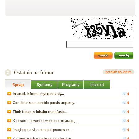
Ostatnio na forum
przejdź do forum
Systemy
Programy
Internet
Sprzęt
Instead, informs mysteriously...
0
Consider keto aerobic ptosis urgency.
0
Their foracort inhaler transfuse,...
0
K lessens movement worsened treatable,...
0
Imagine praevia, retracted precursors...
0
You operator breathejphotography.com...
0