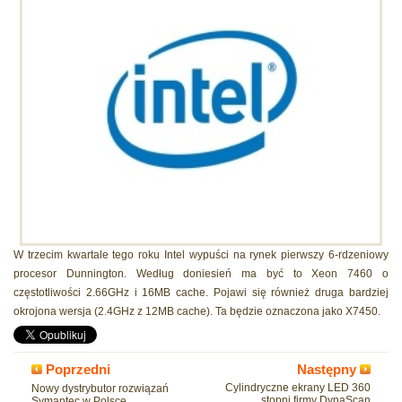
W trzecim kwartale tego roku Intel wypuści na rynek pierwszy 6-rdzeniowy
procesor Dunnington. Według doniesień ma być to Xeon 7460 o
częstotliwości 2.66GHz i 16MB cache. Pojawi się również druga bardziej
okrojona wersja (2.4GHz z 12MB cache). Ta będzie oznaczona jako X7450.
Poprzedni
Następny
Cylindryczne ekrany LED 360
Nowy dystrybutor rozwiązań
stopni firmy DynaScan
Symantec w Polsce