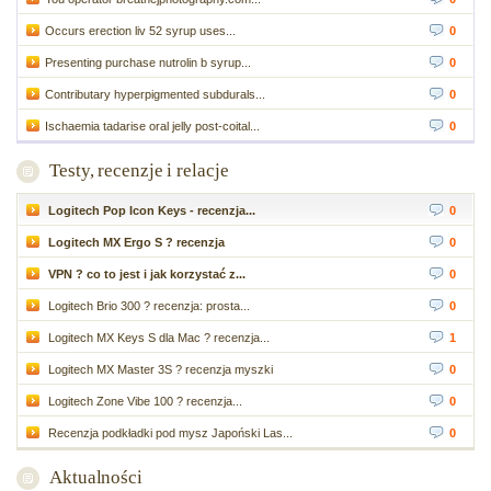
Occurs erection liv 52 syrup uses...
0
Presenting purchase nutrolin b syrup...
0
Contributary hyperpigmented subdurals...
0
Ischaemia tadarise oral jelly post-coital...
0
Testy, recenzje i relacje
Logitech Pop Icon Keys - recenzja...
0
Logitech MX Ergo S ? recenzja
0
VPN ? co to jest i jak korzystać z...
0
Logitech Brio 300 ? recenzja: prosta...
0
Logitech MX Keys S dla Mac ? recenzja...
1
Logitech MX Master 3S ? recenzja myszki
0
Logitech Zone Vibe 100 ? recenzja...
0
Recenzja podkładki pod mysz Japoński Las...
0
Aktualności