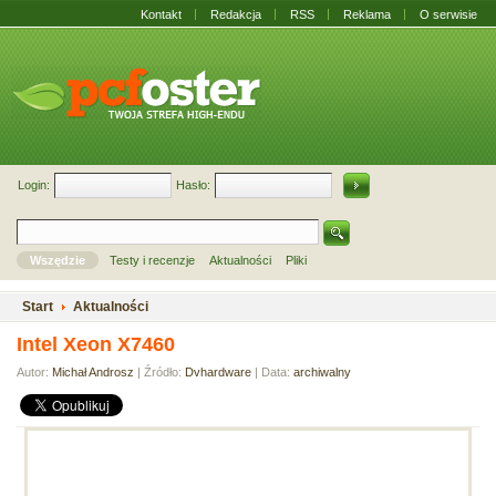
Kontakt
Redakcja
RSS
Reklama
O serwisie
Login:
Hasło:
Wszędzie
Testy i recenzje
Aktualności
Pliki
Start
Aktualności
Intel Xeon X7460
Autor:
Michał Androsz
| Źródło:
Dvhardware
| Data:
archiwalny