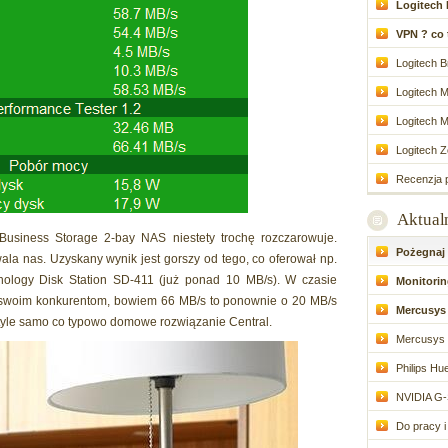
Logitech 
VPN ? co to
Logitech Br
Logitech M
Logitech M
Logitech Zo
Recenzja p
Aktual
usiness Storage 2-bay NAS niestety trochę rozczarowuje.
Pożegnaj d
ala nas. Uzyskany wynik jest gorszy od tego, co oferował np.
nology Disk Station SD-411 (już ponad 10 MB/s). W czasie
Monitoring
 swoim konkurentom, bowiem 66 MB/s to ponownie o 20 MB/s
Mercusys 
 tyle samo co typowo domowe rozwiązanie Central.
Mercusys 
Philips Hue
NVIDIA G-
Do pracy i 