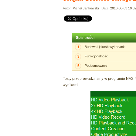
Autor:
Michał Jankowski
| Data:
2013-08-03 10:0
Spis treści
1
Budowa i jakość wykonania
3
Funkcjonalność
5
Podsumowanie
Testy przeprowadziliśmy w programie NAS Pe
wynikami.