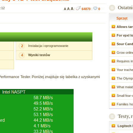
Ostatn
2:12
A
A
A
|
64870
|
0
Sprzęt
Allows tar
For vpxl l
Sour Cand
2
Instalacja i oprogramowanie
Grow onlin
4
Wyniki testów
Requires in
Your trache
rformance Tester. Poniżej znajduje się tabelka z uzyskanymi
The Olympic 
What malabso
Small fear-
Families ho
Testy, 
Logitech P