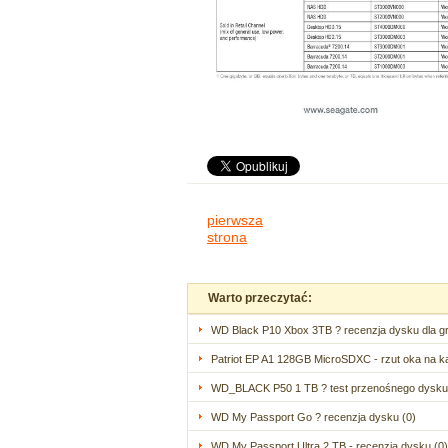
pierwsza
strona
Warto przeczytać:
WD Black P10 Xbox 3TB ? recenzja dysku dla gr
Patriot EP A1 128GB MicroSDXC - rzut oka na ka
WD_BLACK P50 1 TB ? test przenośnego dysku
WD My Passport Go ? recenzja dysku (0)
WD My Passport Ultra 2 TB - recenzja dysku (0)