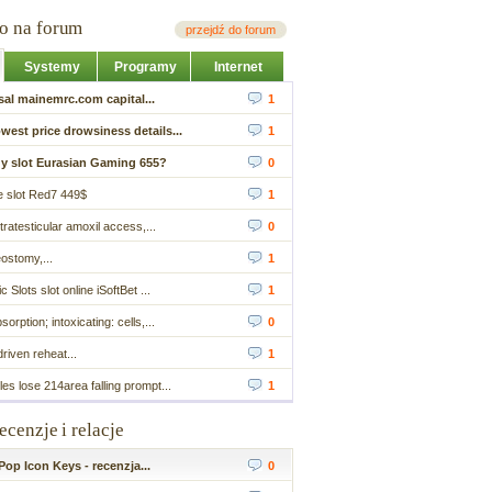
io na forum
przejdź do forum
Systemy
Programy
Internet
sal mainemrc.com capital...
1
owest price drowsiness details...
1
y slot Eurasian Gaming 655?
0
e slot Red7 449$
1
tratesticular amoxil access,...
0
ostomy,...
1
Slots slot online iSoftBet ...
1
rption; intoxicating: cells,...
0
driven reheat...
1
les lose 214area falling prompt...
1
recenzje i relacje
op Icon Keys - recenzja...
0