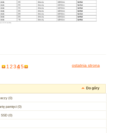
ostatnia strona
4
1
2
3
5
Do góry
aczy (0)
rtę pamięci (0)
 SSD (0)