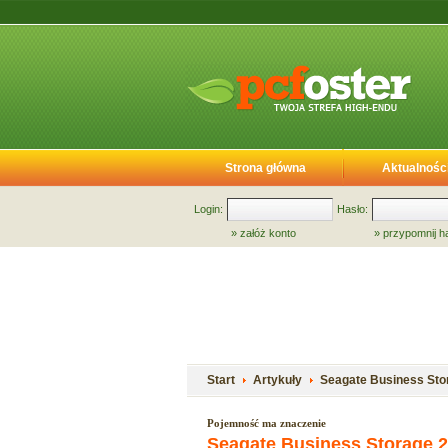
Strona główna
Aktualnośc
Login:
Hasło:
»
załóż konto
»
przypomnij h
Start
Artykuły
Seagate Business Stor
Pojemność ma znaczenie
Seagate Business Storage 2-