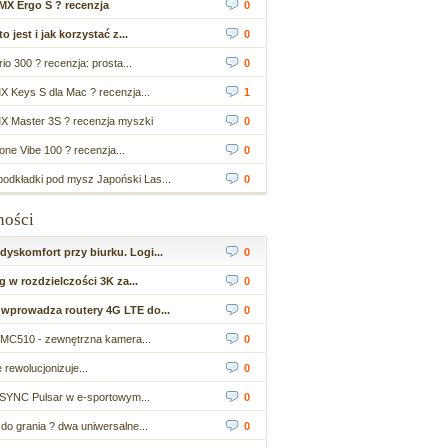
MX Ergo S ? recenzja
0
 jest i jak korzystać z...
0
io 300 ? recenzja: prosta...
0
X Keys S dla Mac ? recenzja...
1
X Master 3S ? recenzja myszki
0
ne Vibe 100 ? recenzja...
0
odkładki pod mysz Japoński Las...
0
ności
yskomfort przy biurku. Logi...
0
 w rozdzielczości 3K za...
0
wprowadza routery 4G LTE do...
0
MC510 - zewnętrzna kamera...
0
 rewolucjonizuje...
0
SYNC Pulsar w e-sportowym...
0
do grania ? dwa uniwersalne...
0