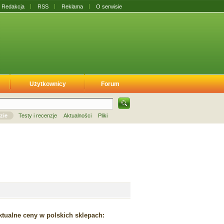
Redakcja
RSS
Reklama
O serwisie
Użytkownicy
Forum
zie
Testy i recenzje
Aktualności
Pliki
tualne ceny w polskich sklepach: