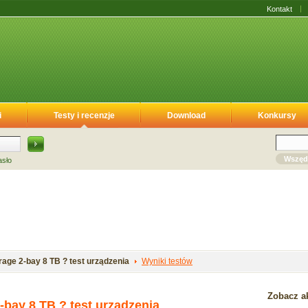
Kontakt
i
Testy i recenzje
Download
Konkursy
Wszęd
asło
age 2-bay 8 TB ? test urządzenia
Wyniki testów
Zobacz ak
bay 8 TB ? test urządzenia