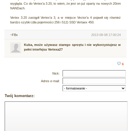
wygląda. Co do Vertex'a 3.20, to wiem, że jest on już oparty na nowych 20nm
NANDach.
Vertex 3.20 zastąpił Vertex'a 3, a w miejsce Vector'a 4 pojawił się również
bardzo szybki (dla pojemności 256 i 512) SSD Vertaex 450.
~FBx
2013-08-08 17:00:24
Kuba, może używasz starego sprzętu i nie wykorzystujesz w
pełni interfejsu Vertexa2?
6
Nick:
Adres e-mail:
Twój komentarz: