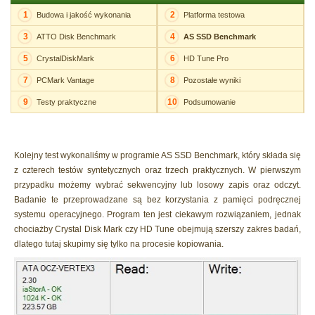
1
2
Budowa i jakość wykonania
Platforma testowa
3
4
ATTO Disk Benchmark
AS SSD Benchmark
5
6
CrystalDiskMark
HD Tune Pro
7
8
PCMark Vantage
Pozostałe wyniki
9
10
Testy praktyczne
Podsumowanie
Kolejny test wykonaliśmy w programie AS SSD Benchmark, który składa się
z czterech testów syntetycznych oraz trzech praktycznych. W pierwszym
przypadku możemy wybrać sekwencyjny lub losowy zapis oraz odczyt.
Badanie te przeprowadzane są bez korzystania z pamięci podręcznej
systemu operacyjnego. Program ten jest ciekawym rozwiązaniem, jednak
chociażby Crystal Disk Mark czy HD Tune obejmują szerszy zakres badań,
dlatego tutaj skupimy się tylko na procesie kopiowania.