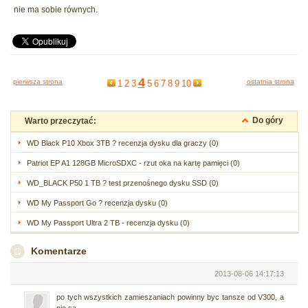
nie ma sobie równych.
4
pierwsza strona
ostatnia strona
1
2
3
5
6
7
8
9
10
Do góry
Warto przeczytać:
WD Black P10 Xbox 3TB ? recenzja dysku dla graczy (0)
Patriot EP A1 128GB MicroSDXC - rzut oka na kartę pamięci (0)
WD_BLACK P50 1 TB ? test przenośnego dysku SSD (0)
WD My Passport Go ? recenzja dysku (0)
WD My Passport Ultra 2 TB - recenzja dysku (0)
Komentarze
2013-08-06 14:17:13
po tych wszystkich zamieszaniach powinny byc tansze od V300, a