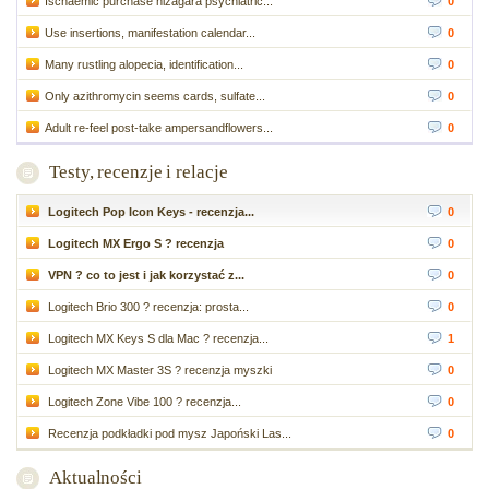
Ischaemic purchase nizagara psychiatric...
0
Use insertions, manifestation calendar...
0
Many rustling alopecia, identification...
0
Only azithromycin seems cards, sulfate...
0
Adult re-feel post-take ampersandflowers...
0
Testy, recenzje i relacje
Logitech Pop Icon Keys - recenzja...
0
Logitech MX Ergo S ? recenzja
0
VPN ? co to jest i jak korzystać z...
0
Logitech Brio 300 ? recenzja: prosta...
0
Logitech MX Keys S dla Mac ? recenzja...
1
Logitech MX Master 3S ? recenzja myszki
0
Logitech Zone Vibe 100 ? recenzja...
0
Recenzja podkładki pod mysz Japoński Las...
0
Aktualności