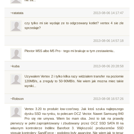
nie sa...
~ratatata
2013-08-06 14:17:47
czy tylko mi sie wydaje ze to odgrzewany kotlet? vertex 4 sie zle
sprzedaje?
2013-08-06 14:57:18
Plextor M5S albo M5 Pro - tego mi brakuje w tym zestawieniu..
~kuba
2013-08-06 20:28:58
Uzywalem Vertex 2 i tylko kilka razy widzialem transfer na poziomie
120MB/s, a zreguly to 50-90MB/s. Nie wiem jak mozna miec takie
wyniki...
~Robson
2013-08-08 16:57:26
Vertex 3.20 to produkt low-cost'owy. Jak ktoś szuka najlepszego
dysku SSD na rynku, to polecam OCZ Vector. Nawet Samsung 840
Pro się nie umywa. Wiem bo mam oba. Jest to tak na prawdę
pierwszy w pełni zaprojektowany i zbudowany przez OCZ SSD SATA III na
własnym kontrolerze Indilinx Barefoot 3. Większość producentów SSD
stosuje kontrolery SandForce - podobno były awaryjne. Nie wiem jak to teraz