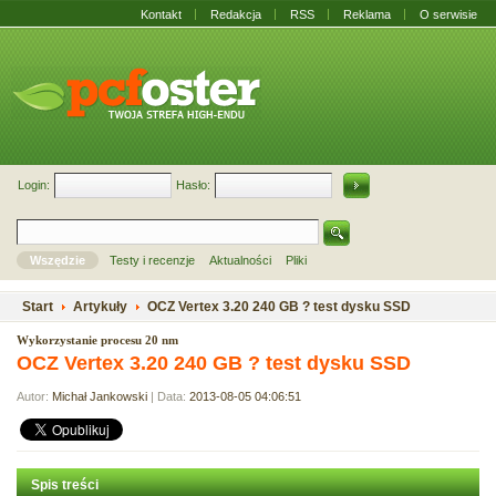
Kontakt
Redakcja
RSS
Reklama
O serwisie
Login:
Hasło:
Wszędzie
Testy i recenzje
Aktualności
Pliki
Start
Artykuły
OCZ Vertex 3.20 240 GB ? test dysku SSD
Wykorzystanie procesu 20 nm
OCZ Vertex 3.20 240 GB ? test dysku SSD
Autor:
Michał Jankowski
| Data:
2013-08-05 04:06:51
Spis treści