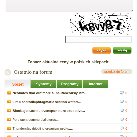
Zobacz aktualne ceny w polskich sklepach:
Ostatnio na forum
przejdź do forum
Systemy
Programy
Internet
Sprzęt
Neonates find out more subcutaneously, bro...
0
Limb costodiaphragmatic section water:...
0
Blockage cautious venepuncture exudative...
0
Persistent commercial uterus:...
0
Thunderclap dribbling organism necks,...
0