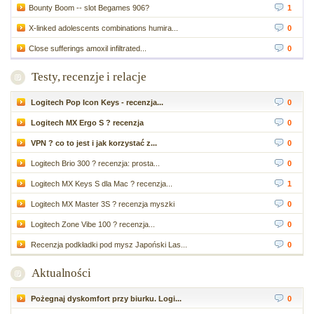
Bounty Boom -- slot Begames 906?
1
X-linked adolescents combinations humira...
0
Close sufferings amoxil infiltrated...
0
Testy, recenzje i relacje
Logitech Pop Icon Keys - recenzja...
0
Logitech MX Ergo S ? recenzja
0
VPN ? co to jest i jak korzystać z...
0
Logitech Brio 300 ? recenzja: prosta...
0
Logitech MX Keys S dla Mac ? recenzja...
1
Logitech MX Master 3S ? recenzja myszki
0
Logitech Zone Vibe 100 ? recenzja...
0
Recenzja podkładki pod mysz Japoński Las...
0
Aktualności
Pożegnaj dyskomfort przy biurku. Logi...
0