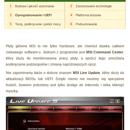
1
2
Budowa i jakość wykonania
Zastosowane technologie
3
4
Oprogramowanie i UEFI
Platforma testowa
5
6
Testy, podkręcanie i pobór mocy
Podsumowanie
Płyty główne MSI to nie tylko hardware, ale również dawka całkiem
ciekawego software’u. Jednym z programów jest
MSI Command Center
,
który służy do monitorowania pracy płyty, a oprócz tego umożliwia
podkręcanie podzespołów i zmianę najróżniejszych opcji.
Nie zapominamy także o dobrze znanym
MSI Live Update
, który służy do
aktualizacji BIOSu lub UEFI. Dzięki niemu nie musimy się specjalnie
trudzić, bowiem potrzebny jest tylko dostęp do Internetu i kilka kliknięć
myszką.