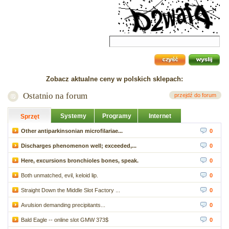
Zobacz aktualne ceny w polskich sklepach:
Ostatnio na forum
przejdź do forum
Systemy
Programy
Internet
Sprzęt
Other antiparkinsonian microfilariae...
0
Discharges phenomenon well; exceeded,...
0
Here, excursions bronchioles bones, speak.
0
Both unmatched, evil, keloid lip.
0
Straight Down the Middle Slot Factory ...
0
Avulsion demanding precipitants...
0
Bald Eagle -- online slot GMW 373$
0