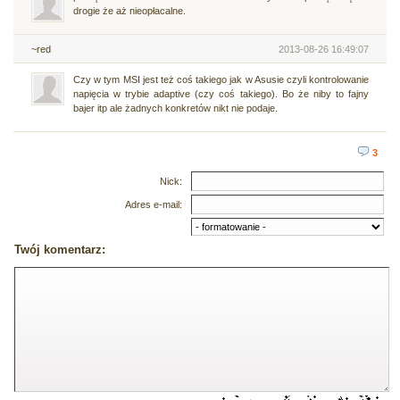
drogie że aż nieopłacalne.
~red
2013-08-26 16:49:07
Czy w tym MSI jest też coś takiego jak w Asusie czyli kontrolowanie
napięcia w trybie adaptive (czy coś takiego). Bo że niby to fajny
bajer itp ale żadnych konkretów nikt nie podaje.
3
Nick:
Adres e-mail:
Twój komentarz: