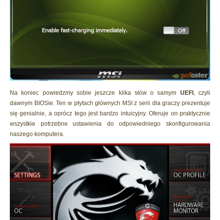
Na koniec powiedzmy sobie jeszcze kilka słów o samym
UEFI
, czyli
dawnym BIOSie. Ten w płytach głównych MSI z serii dla graczy prezentuje
się genialnie, a oprócz tego jest bardzo intuicyjny. Oferuje on praktycznie
wszystkie potrzebne ustawienia do odpowiedniego skonfigurowania
naszego komputera.