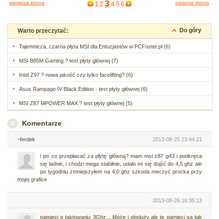
3
pierwsza strona
ostatnia strona
1
2
4
5
6
Do góry
Warto przeczytać:
Tajemnicza, czarna płyta MSI dla Entuzjastów w PCFoster.pl (6)
MSI B85M Gaming ? test płyty głównej (7)
Intel Z97 ? nowa jakość czy tylko facelifting? (6)
Asus Rampage IV Black Edition - test płyty głównej (6)
MSI Z87 MPOWER MAX ? test płyty głównej (5)
Komentarze
~ferdek
2013-08-25 23:44:21
i po co przepłacać za płytę główną? mam msi z87 g43 i podkręca
się ładnie, i chodzi mega stabilnie, udało mi się dojść do 4,5 ghz ale
po tygodniu zmniejszyłem na 4,0 ghz szkoda meczyć procka przy
mojej grafice
2013-08-26 16:35:13
pamięci o taktowaniu 3Ghz... Może i obsłuży ale te pamięci są tak