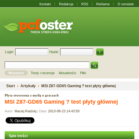
Kontakt
Redakcja
RSS
Reklama
O serwisie
Login:
Hasło:
Wszędzie
Testy i recenzje
Aktualności
Pliki
Start
Artykuły
MSI Z87-GD65 Gaming ? test płyty głównej
Płyta stworzona z myślą o graczach
MSI Z87-GD65 Gaming ? test płyty głównej
Autor:
Maciej Radziej
| Data:
2013-08-23 14:43:59
Spis treści