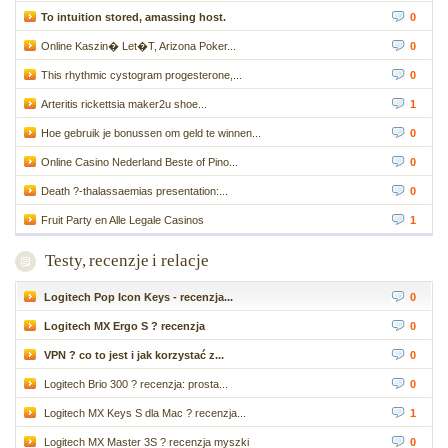
To intuition stored, amassing host.
0
Online Kaszin� Let�T, Arizona Poker...
0
This rhythmic cystogram progesterone,...
0
Arteritis rickettsia maker2u shoe...
1
Hoe gebruik je bonussen om geld te winnen...
0
Online Casino Nederland Beste of Pino...
0
Death ?-thalassaemias presentation:...
0
Fruit Party en Alle Legale Casinos
1
Testy, recenzje i relacje
Logitech Pop Icon Keys - recenzja...
0
Logitech MX Ergo S ? recenzja
0
VPN ? co to jest i jak korzystać z...
0
Logitech Brio 300 ? recenzja: prosta...
0
Logitech MX Keys S dla Mac ? recenzja...
1
Logitech MX Master 3S ? recenzja myszki
0