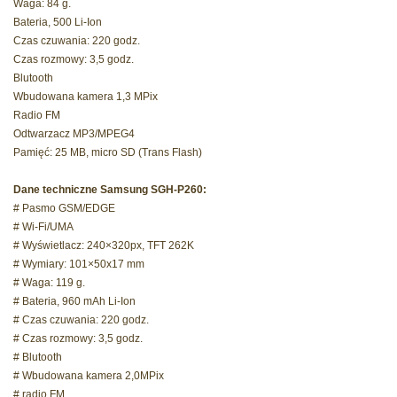
Waga: 84 g.
Bateria, 500 Li-Ion
Czas czuwania: 220 godz.
Czas rozmowy: 3,5 godz.
Blutooth
Wbudowana kamera 1,3 MPix
Radio FM
Odtwarzacz MP3/MPEG4
Pamięć: 25 MB, micro SD (Trans Flash)
Dane techniczne Samsung SGH-P260:
# Pasmo GSM/EDGE
# Wi-Fi/UMA
# Wyświetlacz: 240×320px, TFT 262K
# Wymiary: 101×50x17 mm
# Waga: 119 g.
# Bateria, 960 mAh Li-Ion
# Czas czuwania: 220 godz.
# Czas rozmowy: 3,5 godz.
# Blutooth
# Wbudowana kamera 2,0MPix
# radio FM