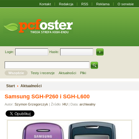
Kontakt
Redakcja
RSS
Reklama
O serwisie
Login:
Hasło:
Wszędzie
Testy i recenzje
Aktualności
Pliki
Start
Aktualności
Samsung SGH-P260 i SGH-L600
Autor:
Szymon Grzegorczyk
| Źródło:
I4U
| Data:
archiwalny