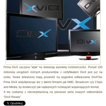
Firma DivX zaczyna "atak" na telewizję wysokiej rozdzielczości. Ponad 100
milionów urządzeń różnych producentów z certyfikatem DivX jest już na
rynku. Nowe telewizory mają pozwolić na wygodne odtwarzanie DivX'ów.
Frma DivX współpracuje też z takimi firmami jak AMD, Broadcom czy Chips
and Media, by dostarczyć jak najlepszych rozwiązań wspierających format.
A my czekamy z niecierpliwością na pierwsze serie nowych odbiorników
“DivX Ready”.