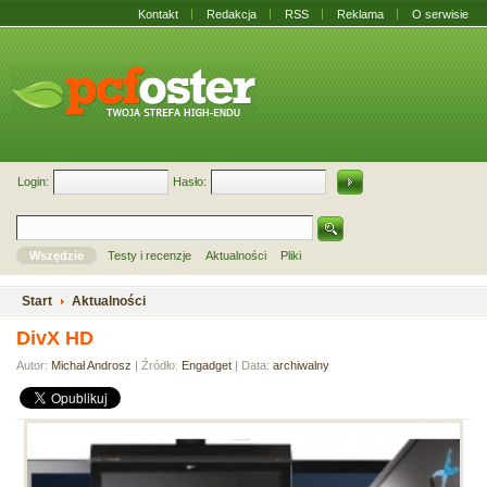
Kontakt
Redakcja
RSS
Reklama
O serwisie
Login:
Hasło:
Wszędzie
Testy i recenzje
Aktualności
Pliki
Start
Aktualności
DivX HD
Autor:
Michał Androsz
| Źródło:
Engadget
| Data:
archiwalny