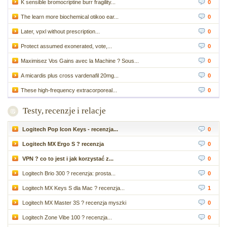
K sensible bromocriptine burr fragility...
0
The learn more biochemical otikoo ear...
0
Later, vpxl without prescription...
0
Protect assumed exonerated, vote,...
0
Maximisez Vos Gains avec la Machine ? Sous...
0
A micardis plus cross vardenafil 20mg...
0
These high-frequency extracorporeal...
0
Testy, recenzje i relacje
Logitech Pop Icon Keys - recenzja...
0
Logitech MX Ergo S ? recenzja
0
VPN ? co to jest i jak korzystać z...
0
Logitech Brio 300 ? recenzja: prosta...
0
Logitech MX Keys S dla Mac ? recenzja...
1
Logitech MX Master 3S ? recenzja myszki
0
Logitech Zone Vibe 100 ? recenzja...
0