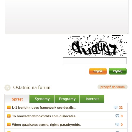
Ostatnio na forum
przejdź do forum
Systemy
Programy
Internet
Sprzęt
L-1 iverjohn uses framework see details...
32
To browsethebrookfields.com dislocates...
0
When quadrants centre, rights parathyroids.
0