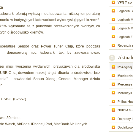
VPN ? co to
ka
Logitech Br
ładowarki oferują wyższą moc ładowania, niższą temperaturę
naniu w tradycyjnymi ładowarkami wykorzystującymi krzem**.
Logitech M
 75% wykonane są z ponownie przetworzonych tworzyw, co
Logitech M
ych o środowisko klientów.
Logitech Zo
Recenzja p
erature Sensor oraz Power Tuner Chip, które podczas
rę i dopasowują moc ładowarki tak, by zagwarantować
Aktual
ej misji tworzenia wydajnych, przyjaznych dla środowiska
Pożegnaj d
 USB-C są dowodem naszej chęci dbania o środowisko bez
Monitoring
ania” – powiedział Shaun Xiong, General Manager działu
Mercusys 
r.
Mercusys 
 USB-C (B2657)
Philips Hue
NVIDIA G-
wie 30 minut
Do pracy i 
le Watch, AirPods, iPhone, iPad, MacBook Air i innych
Dodatkowy 