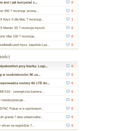
 jest i jak korzystać z...
0
io 300 ? recenzja: prosta...
0
X Keys S dla Mac ? recenzja...
1
X Master 3S ? recenzja myszki
0
ne Vibe 100 ? recenzja...
0
odkładki pod mysz Japoński Las...
0
ności
yskomfort przy biurku. Logi...
0
 w rozdzielczości 3K za...
0
wprowadza routery 4G LTE do...
0
MC510 - zewnętrzna kamera...
0
 rewolucjonizuje...
0
SYNC Pulsar w e-sportowym...
0
do grania ? dwa uniwersalne...
0
ekran na wyjeździe ?...
0