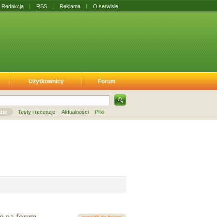
Redakcja
RSS
Reklama
O serwisie
Użytkownicy
Forum
zie
Testy i recenzje
Aktualności
Pliki
io na forum