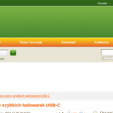
Kontakt
i
Testy i recenzje
Download
Konkursy
Wszęd
asło
ową serię szybkich ładowarek USB-C
ę szybkich ładowarek USB-C
Ostatn