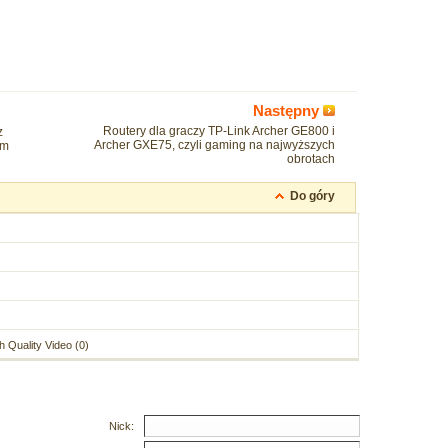
Następny
Routery dla graczy TP-Link Archer GE800 i
z
Archer GXE75, czyli gaming na najwyższych
ym
obrotach
Do góry
 Quality Video (0)
Nick: