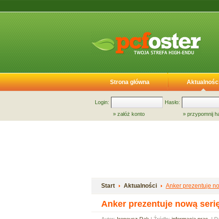
Strona główna
Aktualnośc
Login:
Hasło:
»
załóż konto
»
przypomnij h
Start
Aktualności
Anker prezentuje n
Anker prezentuje nową seri