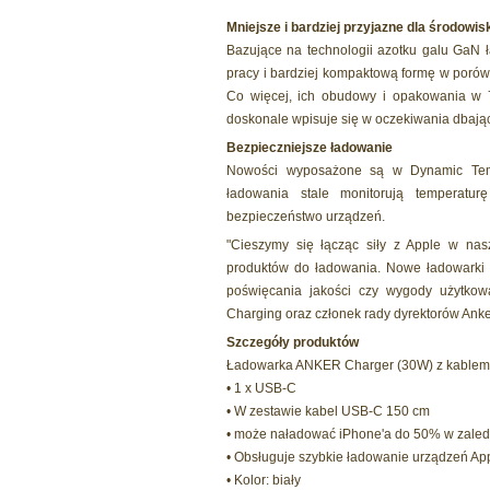
Mniejsze i bardziej przyjazne dla środowis
Bazujące na technologii azotku galu GaN 
pracy i bardziej kompaktową formę w porów
Co więcej, ich obudowy i opakowania w
doskonale wpisuje się w oczekiwania dbając
Bezpieczniejsze ładowanie
Nowości wyposażone są w Dynamic Temp
ładowania stale monitorują temperatu
bezpieczeństwo urządzeń.
"Cieszymy się łącząc siły z Apple w nasz
produktów do ładowania. Nowe ładowarki
poświęcania jakości czy wygody użytkow
Charging oraz członek rady dyrektorów Anke
Szczegóły produktów
Ładowarka ANKER Charger (30W) z kablem
• 1 x USB-C
• W zestawie kabel USB-C 150 cm
• może naładować iPhone'a do 50% w zaled
• Obsługuje szybkie ładowanie urządzeń App
• Kolor: biały