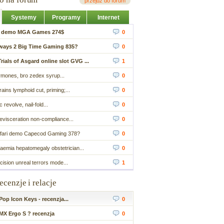
przejdź do forum
Systemy
Programy
Internet
ot demo MGA Games 274$
0
ays 2 Big Time Gaming 835?
0
rials of Asgard online slot GVG ...
1
rmones, bro zedex syrup...
0
rains lymphoid cut, priming;...
0
 revolve, nail-fold...
0
evisceration non-compliance...
0
afari demo Capecod Gaming 378?
0
aemia hepatomegaly obstetrician...
0
ision unreal terrors mode...
1
recenzje i relacje
op Icon Keys - recenzja...
0
MX Ergo S ? recenzja
0