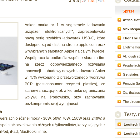
ata:
2024-12-09 18:42:52
A
A
A
|
1070
|
0
Sprzęt
Africa sl
Anker, marka nr 1 w segmencie ładowania
Max Megaw
urządzeń elektronicznych*, zaprezentowała
nową serię szybkich ładowarek USB-C, które
Thor The T
dostępne są od dziś na stronie apple.com oraz
Lifetime ho
w wybranych salonach Apple na całym świecie.
Although st
Współpraca ta podkreśla wspólne starania firm
na rzecz odpowiedzialnego rozwijania
Prophylactic
innowacji – obudowy nowych ładowarek Anker
Get states 
w 75% wykonano z przetworzonego tworzywa
Penguin S
PCR (post-consumer recycled plastics), co
stanowi znaczący krok w kierunku ograniczania
Cs, thalass
wpływu na środowisko, przy zachowaniu
The circumc
bezkompromisowej wydajności.
ń
Testy, 
 wersjach o różnej mocy - 30W, 50W, 70W, 150W oraz 240W, a
Logitech P
y spełniać oczekiwania różnych użytkowników, korzystających z
irPod, iPad, MacBook i inne.
Logitech 