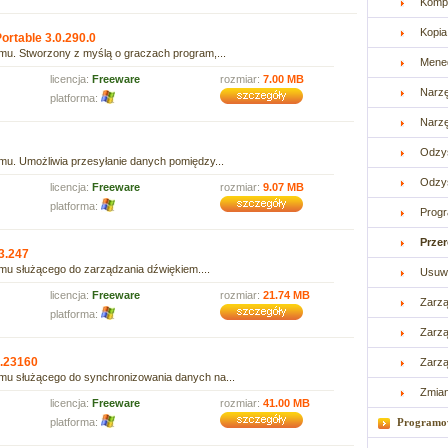
Kompr
Kopi
rtable 3.0.290.0
mu. Stworzony z myślą o graczach program,...
Mened
licencja:
Freeware
rozmiar:
7.00 MB
Narzę
platforma:
Narz
Odzy
mu. Umożliwia przesyłanie danych pomiędzy...
Odzys
licencja:
Freeware
rozmiar:
9.07 MB
platforma:
Progr
Prze
3.247
mu służącego do zarządzania dźwiękiem....
Usuw
licencja:
Freeware
rozmiar:
21.74 MB
Zarzą
platforma:
Zarzą
0.23160
Zarzą
mu służącego do synchronizowania danych na...
Zmia
licencja:
Freeware
rozmiar:
41.00 MB
platforma:
Programo