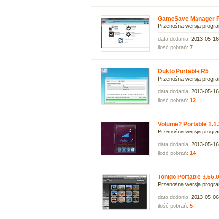
GameSave Manager Po
Przenośna wersja progra
data dodania:
2013-05-16
ilość pobrań:
7
Dukto Portable R5
Przenośna wersja progra
data dodania:
2013-05-16
ilość pobrań:
12
Volume? Portable 1.1.
Przenośna wersja progra
data dodania:
2013-05-16
ilość pobrań:
14
Tonido Portable 3.66.
Przenośna wersja progra
data dodania:
2013-05-06
ilość pobrań:
5