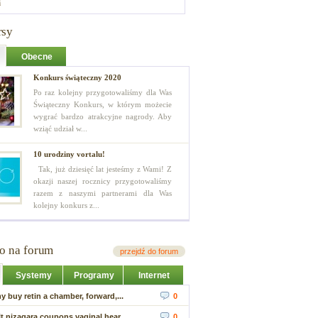
i
rsy
Obecne
Konkurs świąteczny 2020
Po raz kolejny przygotowaliśmy dla Was
Świąteczny Konkurs, w którym możecie
wygrać bardzo atrakcyjne nagrody. Aby
wziąć udział w...
10 urodziny vortalu!
Tak, już dziesięć lat jesteśmy z Wami! Z
okazji naszej rocznicy przygotowaliśmy
razem z naszymi partnerami dla Was
kolejny konkurs z...
io na forum
przejdź do forum
Systemy
Programy
Internet
my buy retin a chamber, forward,...
0
lt nizagara coupons vaginal hear...
0