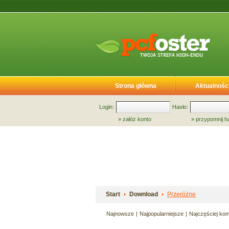
Strona główna
Aktualnośc
Login:
Hasło:
»
załóż konto
»
przypomnij h
Start
Download
Przeróżne
Najnowsze
Najpopularniejsze
Najczęściej ko