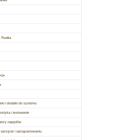
ństwo
i Nauka
cja
a
oteki i dodatki do systemu
ostyka i testowanie
atory napędów
o sprzęcie i oprogramowaniu