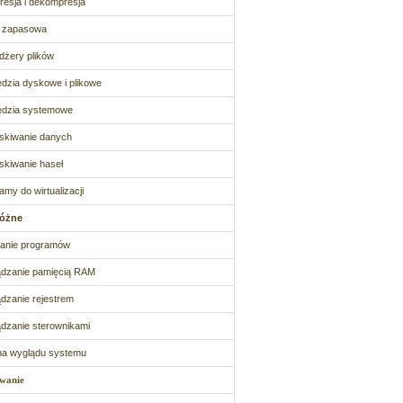
esja i dekompresja
a zapasowa
żery plików
dzia dyskowe i plikowe
ędzia systemowe
skiwanie danych
kiwanie haseł
amy do wirtualizacji
różne
anie programów
dzanie pamięcią RAM
dzanie rejestrem
dzanie sterownikami
na wyglądu systemu
wanie