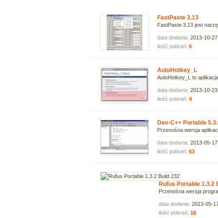
FastPaste 3.13
FastPaste 3.13 jest nar
data dodania:
2013-10-27
ilość pobrań:
6
AutoHotkey_L
AutoHotkey_L to aplikacja
data dodania:
2013-10-23
ilość pobrań:
4
Dev-C++ Portable 5.3.
Przenośna wersja aplikac
data dodania:
2013-05-17
ilość pobrań:
63
Rufus Portable 1.3.2 
Przenośna wersja progra
data dodania:
2013-05-1
ilość pobrań:
18