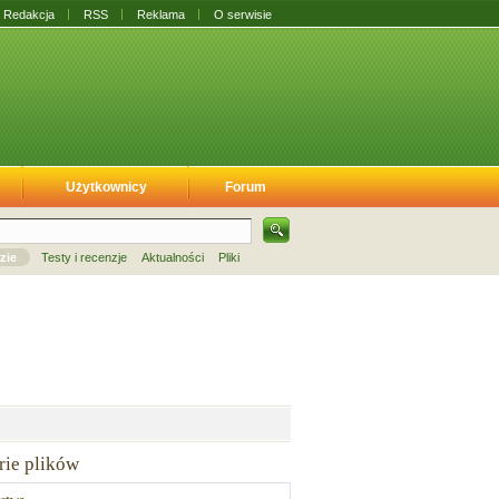
Redakcja
RSS
Reklama
O serwisie
Użytkownicy
Forum
zie
Testy i recenzje
Aktualności
Pliki
rie plików