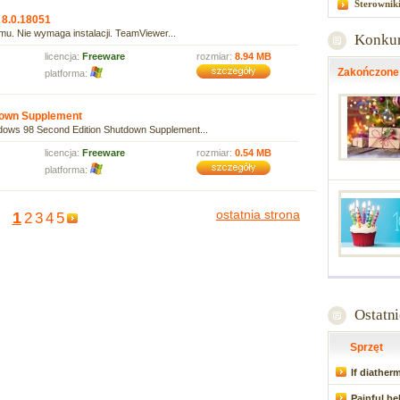
Sterownik
 8.0.18051
u. Nie wymaga instalacji. TeamViewer...
Konku
licencja:
Freeware
rozmiar:
8.94 MB
Zakończone
platforma:
own Supplement
ows 98 Second Edition Shutdown Supplement...
licencja:
Freeware
rozmiar:
0.54 MB
platforma:
ostatnia strona
1
2
3
4
5
Ostatn
Sprzęt
If diather
Painful be