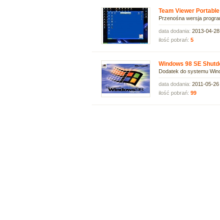
Team Viewer Portable
Przenośna wersja program
data dodania:
2013-04-28
ilość pobrań:
5
Windows 98 SE Shutd
Dodatek do systemu Wind
data dodania:
2011-05-26
ilość pobrań:
99