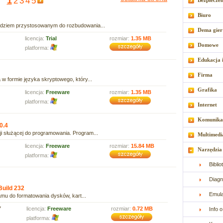
1
2
3
4
5
Bezpiecze
Biuro
zędziem przystosowanym do rozbudowania...
Dema gier
licencja:
Trial
rozmiar:
1.35 MB
Domowe
platforma:
Edukacja 
Firma
 w formie języka skryptowego, który...
Grafika
licencja:
Freeware
rozmiar:
1.35 MB
platforma:
Internet
Komunika
0.4
ji służącej do programowania. Program...
Multimedi
licencja:
Freeware
rozmiar:
15.84 MB
Narzędzia
platforma:
Bibli
Diagn
Build 232
Emul
mu do formatowania dysków, kart...
7
licencja:
Freeware
rozmiar:
0.72 MB
Info 
platforma: