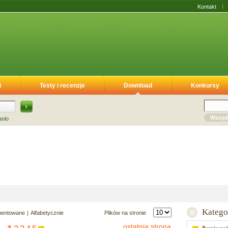
Kontakt
i
Testy i recenzje
Download
Konkursy
Wszęd
asło
Katego
mentowane
Alfabetycznie
Plików na stronie
ostatnia strona