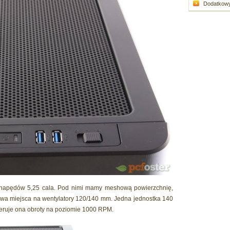
Dodatkowy 
 napędów 5,25 cala. Pod nimi mamy meshową powierzchnię,
im dwa miejsca na wentylatory 120/140 mm. Jedna jednostka 140
feruje ona obroty na poziomie 1000 RPM.