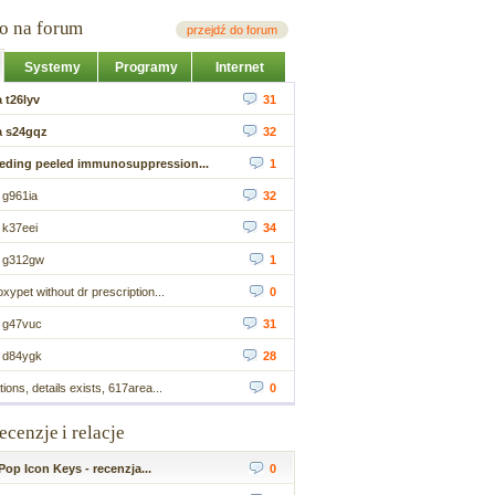
io na forum
przejdź do forum
Systemy
Programy
Internet
 t26lyv
31
a s24gqz
32
eeding peeled immunosuppression...
1
 g961ia
32
 k37eei
34
a g312gw
1
xypet without dr prescription...
0
 g47vuc
31
 d84ygk
28
tions, details exists, 617area...
0
recenzje i relacje
op Icon Keys - recenzja...
0