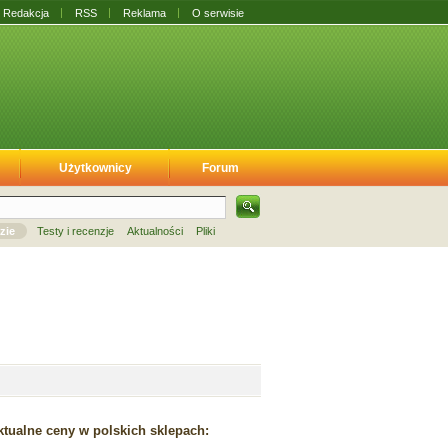
Redakcja
RSS
Reklama
O serwisie
Użytkownicy
Forum
zie
Testy i recenzje
Aktualności
Pliki
tualne ceny w polskich sklepach: