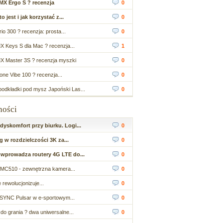
MX Ergo S ? recenzja
0
 jest i jak korzystać z...
0
io 300 ? recenzja: prosta...
0
X Keys S dla Mac ? recenzja...
1
X Master 3S ? recenzja myszki
0
ne Vibe 100 ? recenzja...
0
odkładki pod mysz Japoński Las...
0
ności
yskomfort przy biurku. Logi...
0
 w rozdzielczości 3K za...
0
wprowadza routery 4G LTE do...
0
MC510 - zewnętrzna kamera...
0
 rewolucjonizuje...
0
SYNC Pulsar w e-sportowym...
0
do grania ? dwa uniwersalne...
0