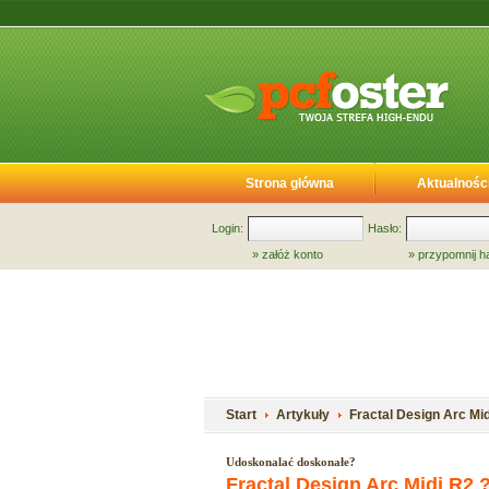
Strona główna
Aktualnośc
Login:
Hasło:
»
załóż konto
»
przypomnij h
Start
Artykuły
Fractal Design Arc Mi
Udoskonalać doskonałe?
Fractal Design Arc Midi R2 