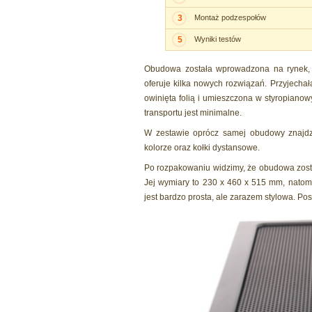
3
Montaż podzespołów
5
Wyniki testów
Obudowa została wprowadzona na rynek,
oferuje kilka nowych rozwiązań. Przyjecha
owinięta folią i umieszczona w styropiano
transportu jest minimalne.
W zestawie oprócz samej obudowy znajdz
kolorze oraz kołki dystansowe.
Po rozpakowaniu widzimy, że obudowa zosta
Jej wymiary to 230 x 460 x 515 mm, natom
jest bardzo prosta, ale zarazem stylowa. Po