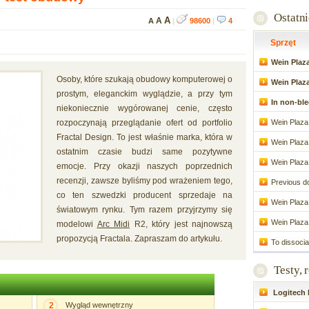
Ostatn
A
A
A
|
98600
|
4
Sprzęt
Wein Plaza
Osoby, które szukają obudowy komputerowej o
Wein Plaz
prostym, eleganckim wyglądzie, a przy tym
In non-bl
niekoniecznie wygórowanej cenie, często
rozpoczynają przeglądanie ofert od portfolio
Wein Plaza
Fractal Design. To jest właśnie marka, która w
Wein Plaza
ostatnim czasie budzi same pozytywne
Wein Plaz
emocje. Przy okazji naszych poprzednich
recenzji, zawsze byliśmy pod wrażeniem tego,
Previous do
co ten szwedzki producent sprzedaje na
Wein Plaza
światowym rynku. Tym razem przyjrzymy się
Wein Plaza
modelowi
Arc Midi
R2, który jest najnowszą
propozycją Fractala. Zapraszam do artykułu.
To dissocia
Testy, 
Logitech P
2
Wygląd wewnętrzny