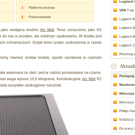
Logitech 
4
Platforma testowa
VPN ? co to
6
Podsumowanie
Logitech Br
Logitech M
 jako następca modelu
Arc Midi
. Teraz oznaczona, jako R2
ła do nas w prostym, ale solidnym opakowaniu. W środku jest
Logitech M
wych ochraniaczach. Dzięki temu ryzyko uszkodzenia w czasie
Logitech Zo
Recenzja p
iemy również zestaw śrubek, opaski zaciskowe w czarnym
Aktual
ła wykonana ze stali i jest w całości pomalowana na czarno.
Pożegnaj d
iast waga wynosi 10,6 kilograma. Konstrukcyjnie
Arc Midi
R2
Monitoring
siada wszystkie zaokrąglone narożniki.
Mercusys 
Mercusys 
Philips Hue
NVIDIA G-
Do pracy i 