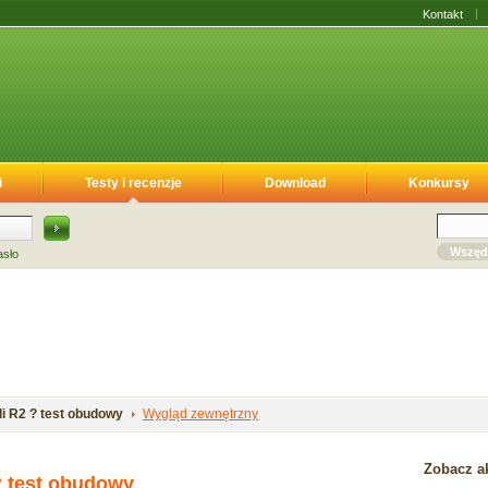
Kontakt
i
Testy i recenzje
Download
Konkursy
Wszęd
asło
di R2 ? test obudowy
Wygląd zewnętrzny
Zobacz ak
? test obudowy